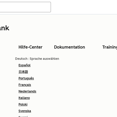
ank
Hilfe-Center
Dokumentation
Trainin
Deutsch
: Sprache auswählen
Español
日本語
Português
Français
Nederlands
Italiano
Polski
Svenska