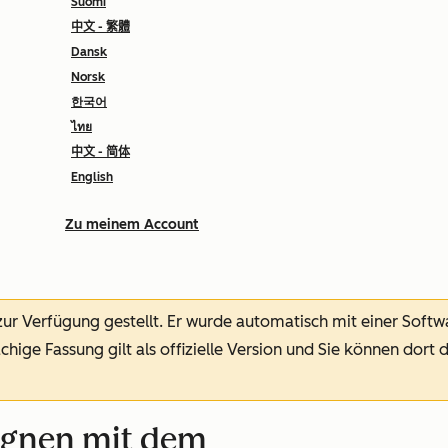
Suomi
中文 - 繁體
Dansk
Norsk
한국어
ไทย
中文 - 简体
English
Zu meinem Account
 zur Verfügung gestellt.
Er wurde automatisch mit einer Soft
chige Fassung gilt als offizielle Version und Sie können dort 
agnen mit dem