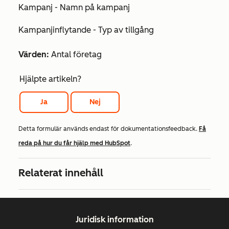
Kampanj - Namn på kampanj
Kampanjinflytande - Typ av tillgång
Värden:
Antal företag
Hjälpte artikeln?
Ja
Nej
Detta formulär används endast för dokumentationsfeedback.
Få
reda på hur du får hjälp med HubSpot
.
Relaterat innehåll
Juridisk information