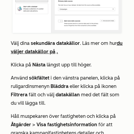
Välj dina
sekundära datakällor
. Läs mer om hur
du
väljer datakällor på
.
Klicka på
Nästa
längst upp till höger.
Använd
sökfältet
i den vänstra panelen, klicka på
rullgardinsmenyn
Bläddra
eller klicka på ikonen
Filtrera
fält och välj
datakällan
med det fält som
du vill lägga till.
Håll muspekaren över fastigheten och klicka på
Åtgärder
>
Visa fastighetsinformation
för att
granska kampanjfastighetens detaljer och