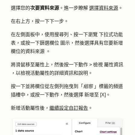
選擇您的
次要資料來源
。進一步瞭解
選擇資料來源
。
在右上方，按
一下下一步
。
在左側面板中，使用
搜尋列
、按一下
瀏覽
下拉式功能
表，或按一下
篩選欄位
圖示，然後選擇具有您要新增
欄位的
資料來源
。
將滑鼠移至屬性上，然後按一下
動作
> 檢視
屬性資訊
，以檢視活動屬性的詳細資訊和說明。
按一下並將欄位從左側列拖曳到「
組態
」標籤的
頻道
插槽中，或按一下
動作
，然後選擇
新增至 [X]
。
新增活動屬性後，
繼續設定自訂報告
。