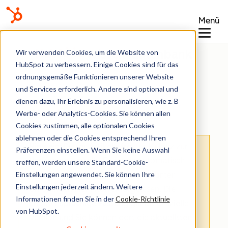
Menü
Wissensdatenbank
Wir verwenden Cookies, um die Website von
HubSpot zu verbessern. Einige Cookies sind für das
ordnungsgemäße Funktionieren unserer Website
und Services erforderlich. Andere sind optional und
dienen dazu, Ihr Erlebnis zu personalisieren, wie z. B
Website & Landingpages
Werbe- oder Analytics-Cookies. Sie können allen
Cookies zustimmen, alle optionalen Cookies
ablehnen oder die Cookies entsprechend Ihren
Hinweis
: Dieser Artikel wird aus Kulanz zur
Präferenzen einstellen. Wenn Sie keine Auswahl
Verfügung gestellt.
Er wurde automatisch
treffen, werden unsere Standard-Cookie-
Einstellungen angewendet. Sie können Ihre
mit einer Software übersetzt und unter
Einstellungen jederzeit ändern. Weitere
Umständen nicht korrekturgelesen. Die
Informationen finden Sie in der
Cookie-Richtlinie
englischsprachige Fassung gilt als offizielle
von HubSpot.
Version und Sie können dort die aktuellsten