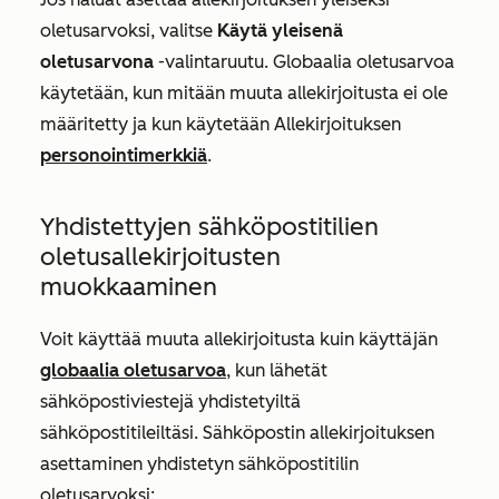
oletusarvoksi, valitse
Käytä yleisenä
oletusarvona
-valintaruutu. Globaalia oletusarvoa
käytetään, kun mitään muuta allekirjoitusta ei ole
määritetty ja kun käytetään
Allekirjoituksen
personointimerkkiä
.
Yhdistettyjen sähköpostitilien
oletusallekirjoitusten
muokkaaminen
Voit käyttää muuta allekirjoitusta kuin käyttäjän
globaalia oletusarvoa
, kun lähetät
sähköpostiviestejä yhdistetyiltä
sähköpostitileiltäsi. Sähköpostin allekirjoituksen
asettaminen yhdistetyn sähköpostitilin
oletusarvoksi: