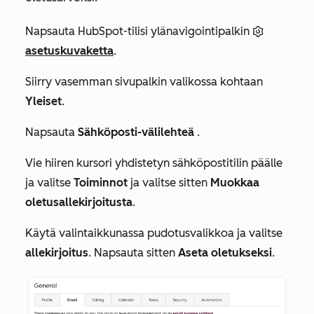
Napsauta HubSpot-tilisi ylänavigointipalkin
asetuskuvaketta
.
Siirry vasemman sivupalkin valikossa kohtaan
Yleiset
.
Napsauta
Sähköposti-välilehteä
.
Vie hiiren kursori yhdistetyn sähköpostitilin päälle
ja valitse
Toiminnot
ja valitse sitten
Muokkaa
oletusallekirjoitusta
.
Käytä valintaikkunassa pudotusvalikkoa ja valitse
allekirjoitus
. Napsauta sitten
Aseta oletukseksi
.