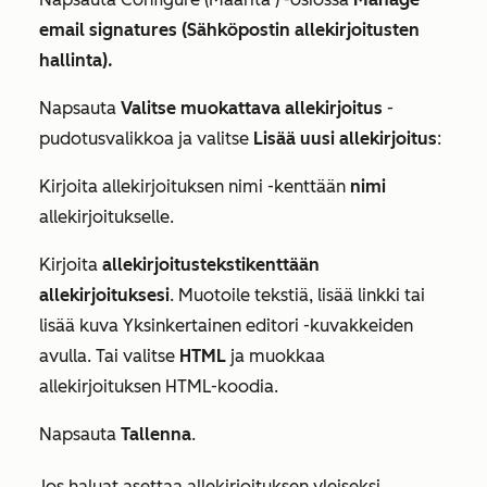
email signatures (Sähköpostin allekirjoitusten
hallinta).
Napsauta
Valitse muokattava allekirjoitus
-
pudotusvalikkoa ja valitse
Lisää uusi allekirjoitus
:
Kirjoita
allekirjoituksen
nimi -kenttään
nimi
allekirjoitukselle.
Kirjoita
allekirjoitustekstikenttään
allekirjoituksesi
. Muotoile tekstiä, lisää linkki tai
lisää kuva
Yksinkertainen
editori -kuvakkeiden
avulla. Tai valitse
HTML
ja muokkaa
allekirjoituksen HTML-koodia.
Napsauta
Tallenna
.
Jos haluat asettaa allekirjoituksen yleiseksi