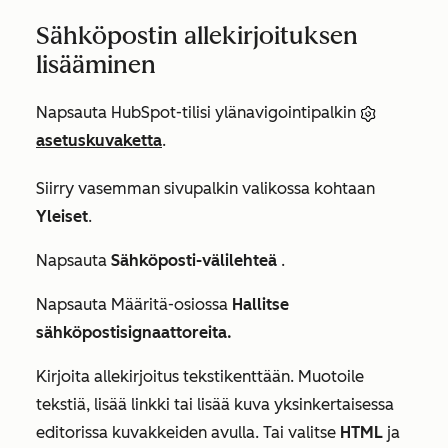
Sähköpostin allekirjoituksen
lisääminen
Napsauta HubSpot-tilisi ylänavigointipalkin
asetuskuvaketta
.
Siirry vasemman sivupalkin valikossa kohtaan
Yleiset
.
Napsauta
Sähköposti-välilehteä
.
Napsauta
Määritä-osiossa
Hallitse
sähköpostisignaattoreita.
Kirjoita allekirjoitus tekstikenttään. Muotoile
tekstiä, lisää linkki tai lisää kuva
yksinkertaisessa
editorissa kuvakkeiden avulla. Tai valitse
HTML
ja