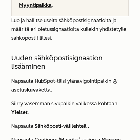
Myyntipaikka
.
Luo ja hallitse useita sähköpostisignaatioita ja
määritä eri oletussignaatioita kullekin yhdistetylle
sähköpostitilillesi.
Uuden sähköpostisignaation
lisääminen
Napsauta HubSpot-tilisi ylänavigointipalkin
asetuskuvaketta
.
Siirry vasemman sivupalkin valikossa kohtaan
Yleiset
.
Napsauta
Sähköposti-välilehteä
.
Napsauta
Configure (Määritä
) -osiossa
Manage