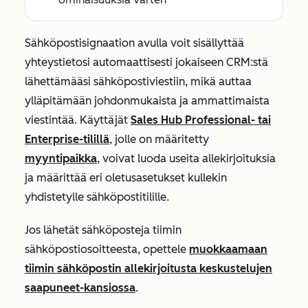
Sähköpostisignaation avulla voit sisällyttää
yhteystietosi automaattisesti jokaiseen CRM:stä
lähettämääsi sähköpostiviestiin, mikä auttaa
ylläpitämään johdonmukaista ja ammattimaista
viestintää. Käyttäjät
Sales Hub
Professional-
tai
Enterprise-tilillä
, jolle on määritetty
myyntipaikka
, voivat luoda useita allekirjoituksia
ja määrittää eri oletusasetukset kullekin
yhdistetylle sähköpostitilille.
Jos lähetät sähköposteja tiimin
sähköpostiosoitteesta, opettele
muokkaamaan
tiimin sähköpostin allekirjoitusta keskustelujen
saapuneet-kansiossa
.