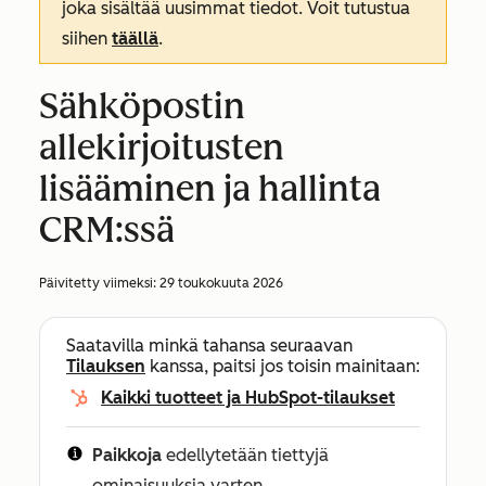
joka sisältää uusimmat tiedot. Voit tutustua
siihen
täällä
.
Sähköpostin
allekirjoitusten
lisääminen ja hallinta
CRM:ssä
Päivitetty viimeksi:
29 toukokuuta 2026
Saatavilla minkä tahansa seuraavan
Tilauksen
kanssa, paitsi jos toisin mainitaan:
Kaikki tuotteet ja HubSpot-tilaukset
Paikkoja
edellytetään tiettyjä
ominaisuuksia varten