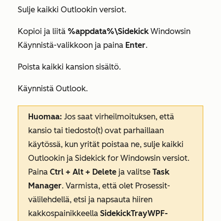
Sulje kaikki Outlookin versiot.
Kopioi ja liitä
%appdata%\Sidekick
Windowsin
Käynnistä-valikkoon ja paina
Enter
.
Poista kaikki kansion sisältö.
Käynnistä Outlook.
Huomaa:
Jos saat virheilmoituksen, että
kansio tai tiedosto(t) ovat parhaillaan
käytössä, kun yrität poistaa ne, sulje kaikki
Outlookin ja Sidekick for Windowsin versiot.
Paina
Ctrl + Alt + Delete
ja valitse
Task
Manager
. Varmista, että olet
Prosessit-
välilehdellä
, etsi ja napsauta hiiren
kakkospainikkeella
SidekickTrayWPF-