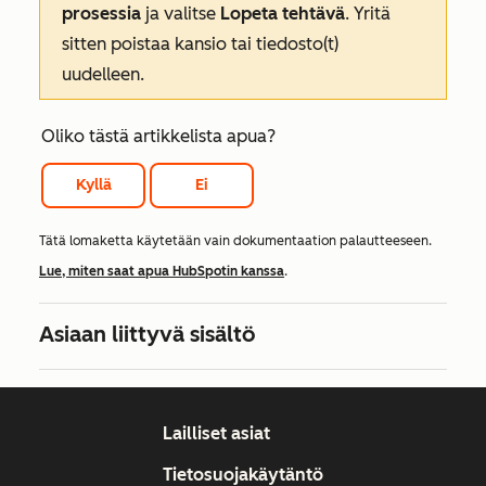
prosessia
ja valitse
Lopeta tehtävä
. Yritä
sitten poistaa kansio tai tiedosto(t)
uudelleen.
Oliko tästä artikkelista apua?
Kyllä
Ei
Tätä lomaketta käytetään vain dokumentaation palautteeseen.
Lue, miten saat apua HubSpotin kanssa
.
Asiaan liittyvä sisältö
Lailliset asiat
Tietosuojakäytäntö