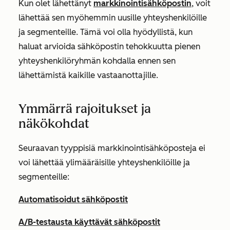
Kun olet lähettänyt
markkinointisähköpostin
, voit
lähettää sen myöhemmin uusille yhteyshenkilöille
ja segmenteille. Tämä voi olla hyödyllistä, kun
haluat arvioida sähköpostin tehokkuutta pienen
yhteyshenkilöryhmän kohdalla ennen sen
lähettämistä kaikille vastaanottajille.
Ymmärrä rajoitukset ja
näkökohdat
Seuraavan tyyppisiä markkinointisähköposteja ei
voi lähettää ylimääräisille yhteyshenkilöille ja
segmenteille:
Automatisoidut sähköpostit
A/B-testausta käyttävät sähköpostit