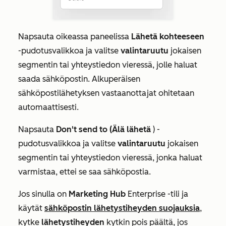
Napsauta oikeassa paneelissa
Lähetä kohteeseen
-pudotusvalikkoa ja valitse
valintaruutu
jokaisen
segmentin tai yhteystiedon vieressä, jolle haluat
saada sähköpostin. Alkuperäisen
sähköpostilähetyksen vastaanottajat ohitetaan
automaattisesti.
Napsauta
Don't send to (Älä lähetä
) -
pudotusvalikkoa ja valitse
valintaruutu
jokaisen
segmentin tai yhteystiedon vieressä, jonka haluat
varmistaa, ettei se saa sähköpostia.
Jos sinulla on
Marketing Hub
Enterprise
-tili
ja
käytät
sähköpostin lähetystiheyden suojauksia
,
kytke
lähetystiheyden
kytkin pois päältä, jos