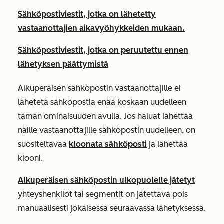
Sähköpostiviestit, jotka on lähetetty
vastaanottajien aikavyöhykkeiden mukaan.
Sähköpostiviestit, jotka on peruutettu ennen
lähetyksen päättymistä
Alkuperäisen sähköpostin vastaanottajille ei
lähetetä sähköpostia enää koskaan uudelleen
tämän ominaisuuden avulla. Jos haluat lähettää
näille vastaanottajille sähköpostin uudelleen, on
suositeltavaa
kloonata sähköposti
ja lähettää
klooni.
Alkuperäisen sähköpostin ulkopuolelle jätetyt
yhteyshenkilöt tai segmentit on jätettävä pois
manuaalisesti jokaisessa seuraavassa lähetyksessä.