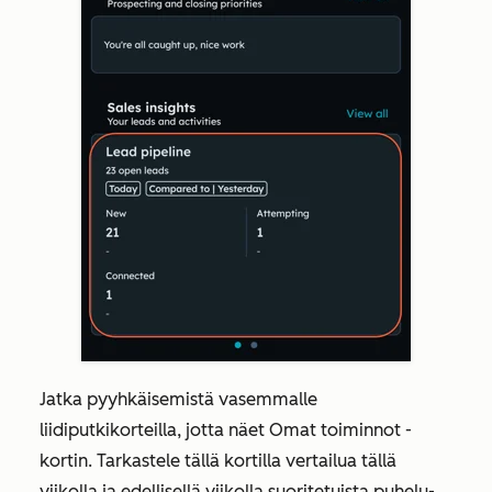
Jatka pyyhkäisemistä vasemmalle
liidiputkikorteilla
, jotta näet
Omat toiminnot
-
kortin. Tarkastele tällä kortilla vertailua tällä
viikolla ja edellisellä viikolla suoritetuista puhelu-