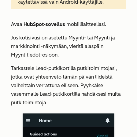
käytettävissä vain Android-käyttäjille.
Avaa
HubSpot-sovellus
mobiililaitteellasi.
Jos kotisivusi on asetettu
Myynti-
tai
Myynti ja
markkinointi
-näkymään, vieritä alaspäin
Myyntitiedot-osioon
.
Tarkastele
Lead-putkikortilla
putkitoimintojasi,
jotka ovat yhteenveto tämän päivän liideistä
vaiheittain verrattuna eiliseen. Pyyhkäise
vasemmalle
Lead-putkikortilla
nähdäksesi muita
putkitoimintoja.