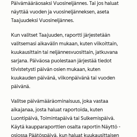
Päivämääräosaksi
Vuosineljännes
. Tai jos haluat
näyttää vuoden ja vuosineljänneksen, aseta
Taajuudeksi
Vuosineljännes
.
Kun valitset
Taajuuden
, raportti järjestetään
valitsemasi aikavälin mukaan, kuten viikoittain,
kuukausittain tai neljännesvuosittain, jatkuvana
sarjana.
Päiväosa
puolestaan
järjestää
tiedot
tiivistetysti päivän osien mukaan, kuten
kuukauden päivänä, viikonpäivänä tai vuoden
päivänä.
Valitse päivämääräominaisuus, joka vastaa
aikajanaa, josta haluat raportoida, kuten
Luontipäivä, Toimintapäivä tai Sulkemispäivä.
Käytä kaupparaporttien osalta raportin
Näyttö
-
osiossa Päätöspäivä, kun haluat kuukausittaisen