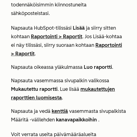
todennäköisimmin kiinnostuneita
sähköposteistasi.
Napsauta HubSpot-tilissäsi
Lisää
ja siirry sitten
kohtaan
Raportointi
>
Raportit
. Jos
Lisää
-kohtaa
ei näy tilissäsi, siirry suoraan kohtaan
Raportointi
>
Raportit
.
Napsauta oikeassa yläkulmassa
Luo raportti
.
Napsauta vasemmassa sivupalkin valikossa
Mukautettu raportti
. Lue lisää
mukautettujen
raporttien luomisesta
.
Napsauta ja vedä
kenttiä
vasemmasta sivupalkista
Määritä
-välilehden
kanavapaikkoihin
.
Voit verrata useita päivämääräalueita