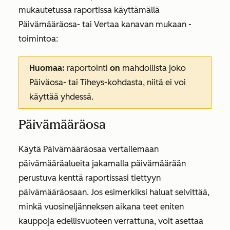
mukautetussa raportissa käyttämällä
Päivämääräosa-
tai
Vertaa
kanavan
mukaan
-
toimintoa:
Huomaa:
raportointi
on
mahdollista joko
Päiväosa-
tai
Tiheys-kohdasta
, niitä ei voi
käyttää yhdessä.
Päivämääräosa
Käytä
Päivämääräosaa vertailemaan
päivämääräalueita jakamalla päivämäärään
perustuva kenttä raportissasi tiettyyn
päivämääräosaan. Jos esimerkiksi haluat selvittää,
minkä vuosineljänneksen aikana teet eniten
kauppoja edellisvuoteen verrattuna, voit asettaa