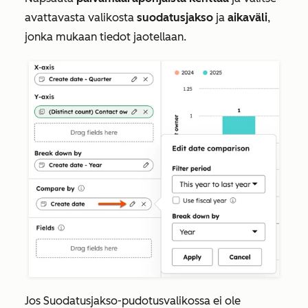
avattavasta valikosta
suodatusjakso
ja
aikaväli
,
jonka mukaan tiedot jaotellaan.
Jos
Suodatusjakso-pudotusvalikossa
ei ole