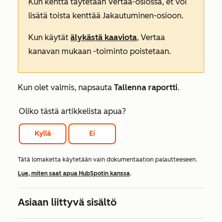
Kun kenttä täytetään
Vertaa-osiossa
, et voi
lisätä toista kenttää
Jakautuminen-osioon
.
Kun käytät
älykästä kaaviota
,
Vertaa
kanavan
mukaan
-toiminto poistetaan.
Kun olet valmis, napsauta
Tallenna raportti
.
Oliko tästä artikkelista apua?
Kyllä
Ei
Tätä lomaketta käytetään vain dokumentaation palautteeseen.
Lue, miten saat apua HubSpotin kanssa
.
Asiaan liittyvä sisältö