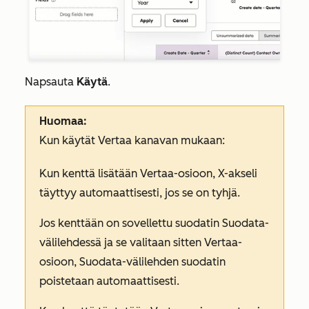
Napsauta
Käytä
.
Huomaa:
Kun käytät
Vertaa
kanavan
mukaan
:
Kun kenttä lisätään Vertaa-osioon, X-akseli
täyttyy automaattisesti, jos se on tyhjä.
Jos kenttään on sovellettu suodatin
Suodata-
välilehdessä
ja se valitaan sitten
Vertaa-
osioon
,
Suodata-välilehden
suodatin
poistetaan automaattisesti.