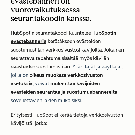
evästebanneri on
vuorovaikutuksessa
seurantakoodin kanssa.
HubSpotin seurantakoodi kuuntelee
HubSpotin
evästebanneria
kerätäkseen evästeiden
suostumustilan verkkosivustosi kävijöiltä. Jokainen
seurattava tapahtuma sisältää myös kävijän
evästeiden suostumustilan.
Ylläpitäjät ja käyttäjät,
joilla on
oikeus muokata verkkosivuston
asetuksia
, voivat
mukauttaa kävijöiden
evästeiden seurantaa ja suostumusbannereita
sovellettavien lakien mukaisiksi.
Erityisesti HubSpot ei kerää tietoja verkkosivuston
kävijöistä, jotka: