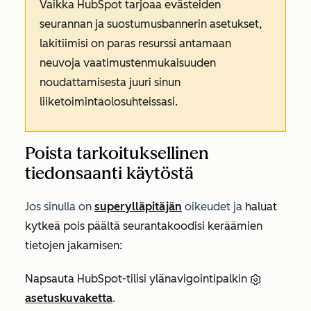
Vaikka HubSpot tarjoaa evästeiden
seurannan ja suostumusbannerin asetukset,
lakitiimisi on paras resurssi antamaan
neuvoja vaatimustenmukaisuuden
noudattamisesta juuri sinun
liiketoimintaolosuhteissasi.
Poista tarkoituksellinen
tiedonsaanti käytöstä
Jos sinulla on
superylläpitäjän
oikeudet ja
haluat
kytkeä pois päältä seurantakoodisi keräämien
tietojen jakamisen:
Napsauta HubSpot-tilisi ylänavigointipalkin
asetuskuvaketta
.