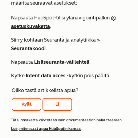
määritä seuraavat asetukset:
Napsauta HubSpot-tilisi ylänavigointipalkin
asetuskuvaketta
.
Siirry kohtaan
Seuranta ja analytiikka
>
Seurantakoodi
.
Napsauta
Lisäseuranta-välilehteä
.
Kytke
Intent data acces
-kytkin pois päältä.
Oliko tästä artikkelista apua?
Kyllä
Ei
Tätä lomaketta käytetään vain dokumentaation palautteeseen.
Lue, miten saat apua HubSpotin kanssa
.