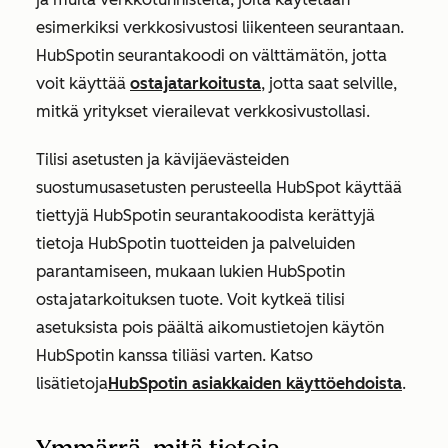
esimerkiksi verkkosivustosi liikenteen seurantaan.
HubSpotin seurantakoodi on välttämätön, jotta
voit käyttää
ostajatarkoitusta
, jotta saat selville,
mitkä yritykset vierailevat verkkosivustollasi.
Tilisi asetusten ja kävijäevästeiden
suostumusasetusten perusteella HubSpot käyttää
tiettyjä HubSpotin seurantakoodista kerättyjä
tietoja HubSpotin tuotteiden ja palveluiden
parantamiseen, mukaan lukien HubSpotin
ostajatarkoituksen tuote. Voit kytkeä tilisi
asetuksista pois päältä aikomustietojen käytön
HubSpotin kanssa tiliäsi varten. Katso
lisätietoja
HubSpotin asiakkaiden käyttöehdoista
.