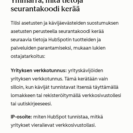
Ymmärrä, mitä tietoja
seurantakoodi kerää
Tilisi asetusten ja kävijäevästeiden suostumuksen
asetusten perusteella seurantakoodi kerää
seuraavia tietoja HubSpotin tuotteiden ja
palveluiden parantamiseksi, mukaan lukien
ostajatarkoitus:
Yrityksen verkkotunnus:
yrityskävijöiden
yrityksen verkkotunnus. Tämä kerätään vain
silloin, kun kävijät tunnistavat itsensä täyttämällä
lomakkeen tai rekisteröitymällä verkkosivustollesi
tai uutiskirjeeseesi.
IP-osoite:
miten HubSpot tunnistaa, mitkä
yritykset vierailevat verkkosivustollasi.