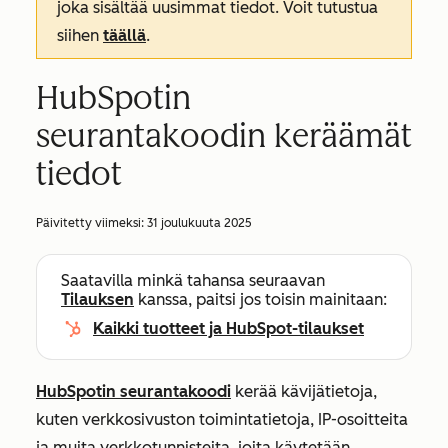
joka sisältää uusimmat tiedot. Voit tutustua
siihen
täällä
.
HubSpotin
seurantakoodin keräämät
tiedot
Päivitetty viimeksi:
31 joulukuuta 2025
Saatavilla minkä tahansa seuraavan
Tilauksen
kanssa, paitsi jos toisin mainitaan:
Kaikki tuotteet ja HubSpot-tilaukset
HubSpotin seurantakoodi
kerää kävijätietoja,
kuten verkkosivuston toimintatietoja, IP-osoitteita
ja muita verkkotunnisteita, joita käytetään