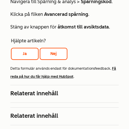
Navigera till Spårning
& analys
>
Spårningskod
.
Klicka på fliken
Avancerad spårning
.
Stäng av knappen för
åtkomst till avsiktsdata
.
Hjälpte artikeln?
Ja
Nej
Detta formulär används endast för dokumentationsfeedback.
Få
reda på hur du får hjälp med HubSpot
.
Relaterat innehåll
Relaterat innehåll