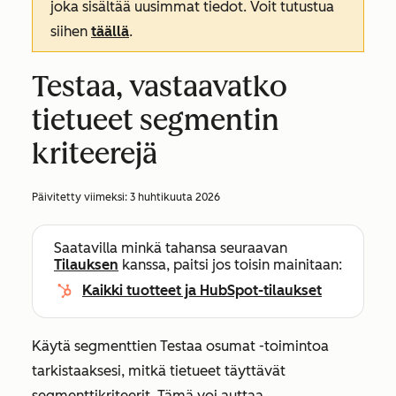
joka sisältää uusimmat tiedot. Voit tutustua
siihen
täällä
.
Testaa, vastaavatko
tietueet segmentin
kriteerejä
Päivitetty viimeksi:
3 huhtikuuta 2026
Saatavilla minkä tahansa seuraavan
Tilauksen
kanssa, paitsi jos toisin mainitaan:
Kaikki tuotteet ja HubSpot-tilaukset
Käytä segmenttien
Testaa osumat
-toimintoa
tarkistaaksesi, mitkä tietueet täyttävät
segmenttikriteerit. Tämä voi auttaa