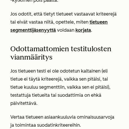
-kytkimen pois päältä.
Jos odotit, että tietyt tietueet vastaavat kriteerejä
tai eivät vastaa niitä, opettele, miten
tietueen
segmenttijäsenyyttä
voidaan
korjata
.
Odottamattomien testitulosten
vianmääritys
Jos tietueen testi ei ole odotetun kaltainen (eli
tietue ei täytä kriteerejä, vaikka sen pitäisi, tai
tietue kuuluu segmenttiin, vaikka sen ei pitäisi),
testattuja tietueita tai suodattimia on ehkä
päivitettävä.
Vertaa tietueen asiaankuuluvia ominaisuusarvoja
ja toimintaa suodatinkriteereihin.