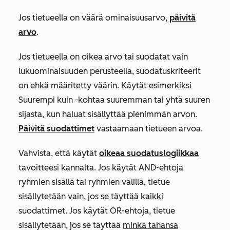
Jos tietueella on väärä ominaisuusarvo,
päivitä
arvo
.
Jos tietueella on oikea arvo tai suodatat vain
lukuominaisuuden perusteella, suodatuskriteerit
on ehkä määritetty väärin. Käytät esimerkiksi
Suurempi kuin -kohtaa
suuremman tai yhtä suuren
sijasta
, kun haluat sisällyttää pienimmän arvon.
Päivitä suodattimet
vastaamaan tietueen arvoa.
Vahvista, että käytät
oikeaa suodatuslogiikkaa
tavoitteesi kannalta. Jos käytät AND-ehtoja
ryhmien sisällä tai ryhmien välillä,
tietue
sisällytetään vain, jos se täyttää
kaikki
suodattimet. Jos käytät OR-ehtoja, tietue
sisällytetään, jos se täyttää
minkä tahansa