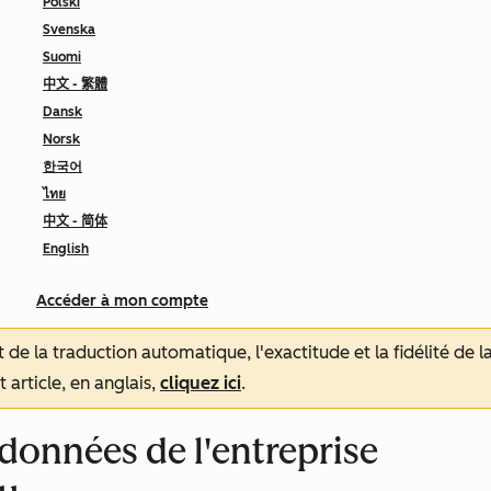
Polski
Svenska
Suomi
中文 - 繁體
Dansk
Norsk
한국어
ไทย
中文 - 简体
English
Accéder à mon compte
tat de la traduction automatique, l'exactitude et la fidélité de
 article, en anglais,
cliquez ici
.
rdonnées de l'entreprise