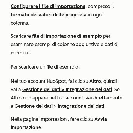
Configurare i file di importazione
, compreso il
formato dei valori delle proprietà
in ogni
colonna.
Scaricare
file di importazione di esempio
per
esaminare esempi di colonne aggiuntive e dati di
esempio.
Per scaricare un file di esempio:
Nel tuo account HubSpot, fai clic su
Altro
, quindi
vai a
Gestione dei dati
>
Integrazione dei dati
. Se
Altro
non appare nel tuo account, vai direttamente
a
Gestione dei dati
>
Integrazione dei dati
.
Nella pagina
Importazioni
, fare clic su
Avvia
importazione
.