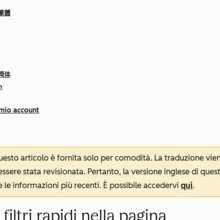
 繁體
 简体
h
 mio account
 questo articolo è fornita solo per comodità. La traduzione v
sere stata revisionata. Pertanto, la versione inglese di ques
le informazioni più recenti. È possibile accedervi
qui
.
iltri rapidi nella pagina