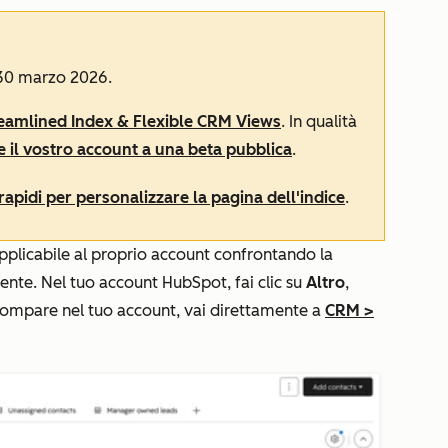
 30 marzo 2026.
eamlined Index & Flexible CRM Views
. In qualità
re il vostro account a una beta pubblica
.
i rapidi per personalizzare la pagina dell'indice
.
 applicabile al proprio account confrontando la
nte. Nel tuo account HubSpot, fai clic su
Altro
,
ompare nel tuo account, vai direttamente a
CRM
>