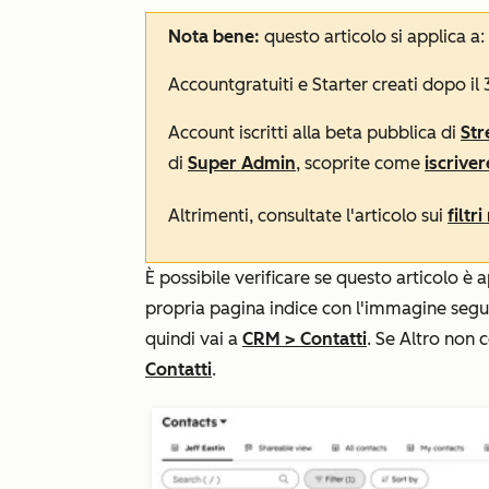
Nota bene:
questo articolo si applica a:
Account
gratuiti
e
Starter
creati dopo il
Account iscritti alla beta pubblica di
Str
di
Super Admin
, scoprite come
iscrive
Altrimenti, consultate l'articolo sui
filtr
È possibile verificare se questo articolo è
propria pagina indice con l'immagine segue
quindi vai a
CRM
>
Contatti
. Se
Altro
non c
Contatti
.