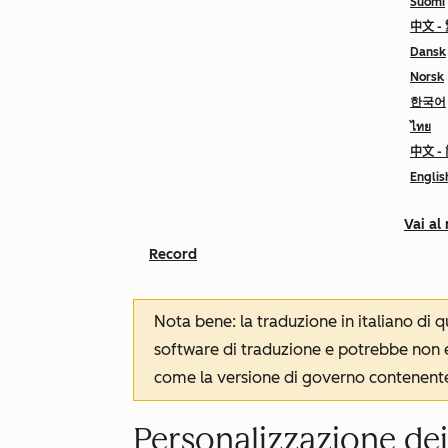
Suomi
中文 -
Dansk
Norsk
한국어
ไทย
中文 -
Englis
Vai al
Record
Nota bene: la traduzione in italiano di
software di traduzione e potrebbe non es
come la versione di governo contenente 
Personalizzazione dei f