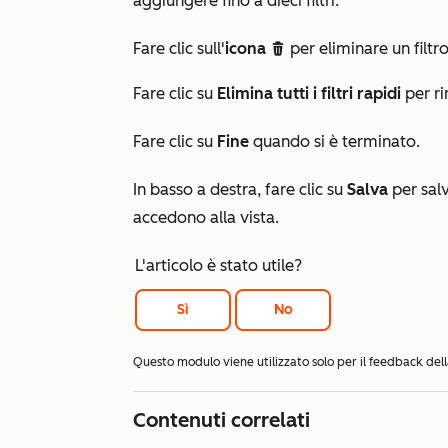
aggiungere fino a dieci filtri.
Fare clic sull'
icona
per eliminare un filtro.
delete
Fare clic su
Elimina tutti i filtri rapidi
per rim
Fare clic su
Fine
quando si è terminato.
In basso a destra, fare clic su
Salva
per salva
accedono alla vista.
L'articolo è stato utile?
Sì
No
Questo modulo viene utilizzato solo per il feedback d
Contenuti correlati