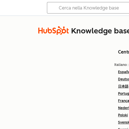
Knowledge bas
Cent
Italiano
Españ
Deuts
日本語
Portu
França
Neder
Polski
Svens