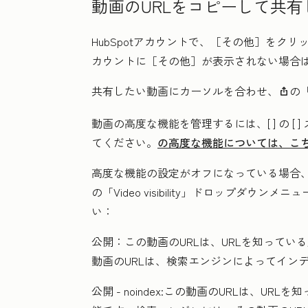
動画のURLをコピーして共
HubSpotアカウントで、
［その他］をクリ
カウントに
［その他］が表示されない場合
共有したい動画にカーソルを合わせ、
の
shareIcon
動画の高度な機能を管理するには、[
] の [
]
てください。
の高度な機能については、こ
高度な機能の設定がオフになっている場合、
の「Video visibility」
ドロップダウンメニュ
い：
公開：
この動画のURLは、URLを知って
動画のURLは、検索エンジンによってイン
公開 - noindex:
この動画のURLは、URL