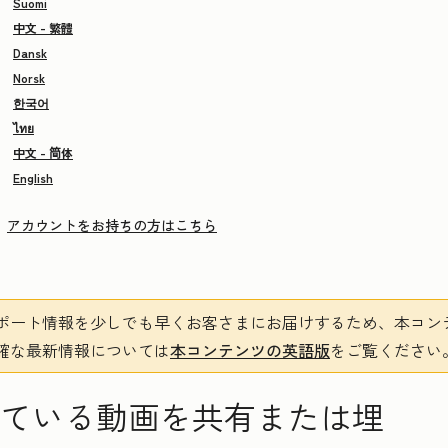
Suomi
中文 - 繁體
Dansk
Norsk
한국어
ไทย
中文 - 简体
English
アカウントをお持ちの方はこちら
ポート情報を少しでも早くお客さまにお届けするため、本コン
確な最新情報については
本コンテンツの英語版
をご覧ください
されている動画を共有または埋