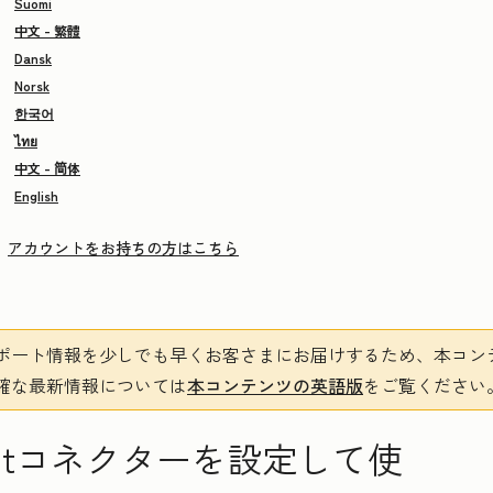
Suomi
中文 - 繁體
Dansk
Norsk
한국어
ไทย
中文 - 简体
English
アカウントをお持ちの方はこちら
ポート情報を少しでも早くお客さまにお届けするため、本コン
確な最新情報については
本コンテンツの英語版
をご覧ください
bSpotコネクターを設定して使