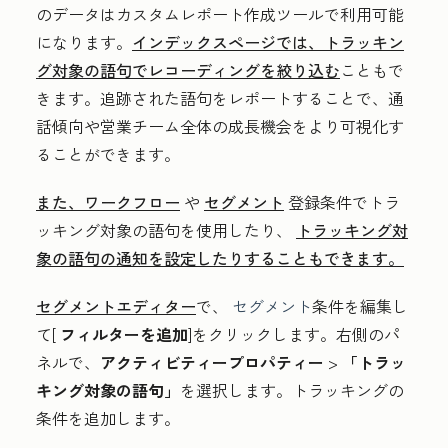
のデータはカスタムレポート作成ツールで利用可能
になります。
インデックスページでは、トラッキン
グ対象の語句でレコーディングを絞り込む
こともで
きます。追跡された語句をレポートすることで、通
話傾向や営業チーム全体の成長機会をより可視化す
ることができます。
また、ワークフロー
や
セグメント
登録条件でトラ
ッキング対象の語句を使用したり、
トラッキング対
象の語句の通知を設定したりすることもできます。
セグメントエディター
で、
セグメント
条件を編集し
て[
フィルターを追加
]をクリックします
。
右側のパ
ネルで、
アクティビティープロパティー
>
「トラッ
キング対象の語句」
を選択します。トラッキングの
条件を追加します。