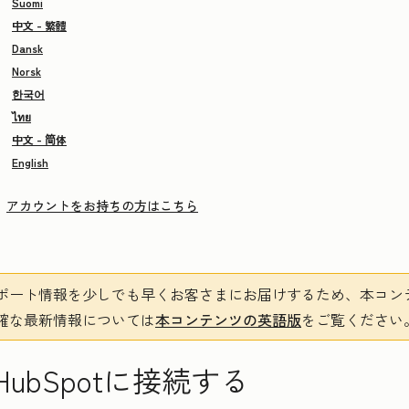
Suomi
中文 - 繁體
Dansk
Norsk
한국어
ไทย
中文 - 简体
English
アカウントをお持ちの方はこちら
ポート情報を少しでも早くお客さまにお届けするため、本コン
確な最新情報については
本コンテンツの英語版
をご覧ください
oxをHubSpotに接続する