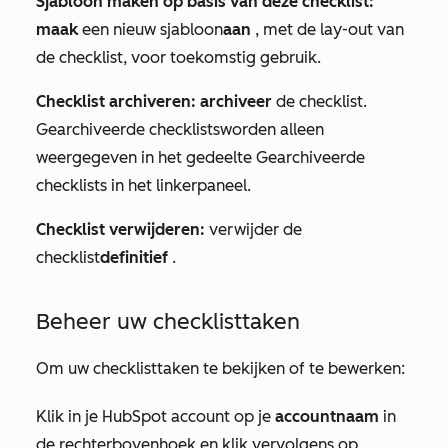
Sjabloon maken op basis van deze
checklist
:
maak
een nieuw sjabloon
aan
, met de lay-out
van
de checklist
, voor toekomstig gebruik.
Checklist
archiveren: archiveer
de
checklist
.
Gearchiveerde
checklists
worden alleen
weergegeven in het gedeelte
Gearchiveerde
checklists
in het linkerpaneel.
Checklist
verwijderen:
verwijder de
checklist
definitief
.
Beheer uw
checklisttaken
Om uw
checklisttaken
te bekijken of te bewerken:
Klik in je HubSpot account op je
accountnaam
in
de rechterbovenhoek en klik vervolgens op