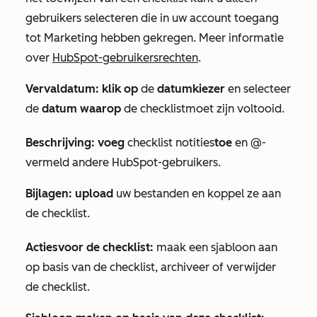
gebruikers selecteren die in uw account
toegang
tot Marketing
hebben gekregen. Meer informatie
over
HubSpot-gebruikersrechten
.
Vervaldatum: klik op
de
datumkiezer
en selecteer
de
datum waarop
de
checklist
moet zijn voltooid.
Beschrijving: voeg
checklist
notities
toe
en @-
vermeld andere HubSpot-gebruikers.
Bijlagen: upload
uw bestanden en koppel ze aan
de
checklist
.
Acties
voor de checklist
:
maak een sjabloon aan
op basis van de
checklist
, archiveer of verwijder
de
checklist
.