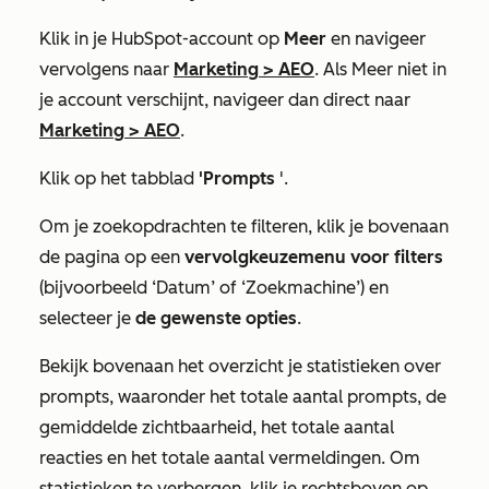
Klik in je HubSpot-account op
Meer
en navigeer
vervolgens naar
Marketing
>
AEO
. Als
Meer
niet in
je account verschijnt, navigeer dan direct naar
Marketing
>
AEO
.
Klik op het tabblad
'Prompts
'.
Om je zoekopdrachten te filteren, klik je bovenaan
de pagina op een
vervolgkeuzemenu voor filters
(bijvoorbeeld
‘Datum’
of
‘Zoekmachine’
) en
selecteer je
de gewenste opties
.
Bekijk bovenaan het overzicht je statistieken over
prompts, waaronder
het totale aantal prompts
,
de
gemiddelde zichtbaarheid
,
het totale aantal
reacties
en
het totale aantal vermeldingen
. Om
statistieken te verbergen, klik je rechtsboven op