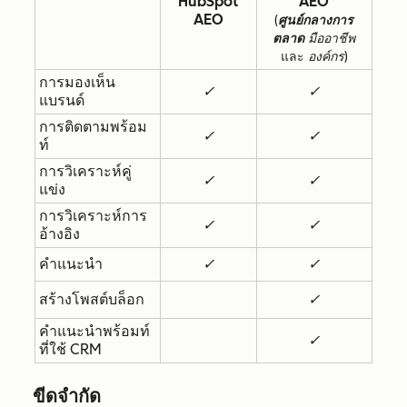
HubSpot
AEO
AEO
(
ศูนย์กลางการ
ตลาด
มืออาชีพ
และ
องค์กร
)
การมองเห็น
✓
✓
แบรนด์
การติดตามพร้อม
✓
✓
ท์
การวิเคราะห์คู่
✓
✓
แข่ง
การวิเคราะห์การ
✓
✓
อ้างอิง
คำแนะนำ
✓
✓
สร้างโพสต์บล็อก
✓
คำแนะนำพร้อมท์
✓
ที่ใช้ CRM
ขีดจำกัด