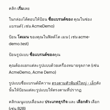
คลิก
เริ่ม
เลย
ในกล่องโต้ตอบให้ป้อน
ชื่อแบรนด์ของ
คุณในช่อง
แบรนด์
(
เช่น
AcmeDemo)
ป้อน
โดเมน
ของคุณในฟิลด์โด
เมน
(
เช่น
acme-
demo.test)
ป้อนรูปแบบ
ชื่อแบรนด์ของ
คุณ
คุณต้องแยกแต่ละรูปแบบด้วยเครื่องหมายจุลภาค (เช่น
AcmeDemo, Acme Demo)
รูปแบบชื่อแบรนด์มีความ
ตรงตามตัวพิมพ์ใหญ่ - เล็ก
ดัง
นั้นให้ป้อนแต่ละรูปแบบให้ตรงตามที่ปรากฏ
คลิกเมนูแบบเลื่อนลง
ประเภทธุรกิจ
และ
เลือกตัว
เลือก
(เช่น
B2B
)