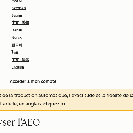
Polski
Svenska
Suomi
中文 - 繁體
Dansk
Norsk
한국어
ไทย
中文 - 简体
English
Accéder à mon compte
tat de la traduction automatique, l'exactitude et la fidélité de
 article, en anglais,
cliquez ici
.
yser l’AEO