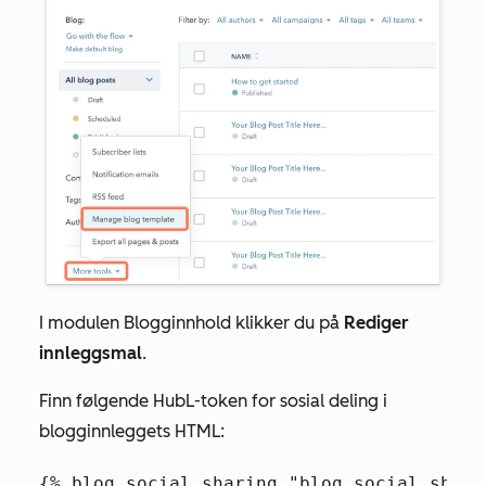
I modulen
Blogginnhold
klikker du på
Rediger
innleggsmal
.
Finn følgende HubL-token for sosial deling i
blogginnleggets HTML:
{% blog_social_sharing "blog_social_shari