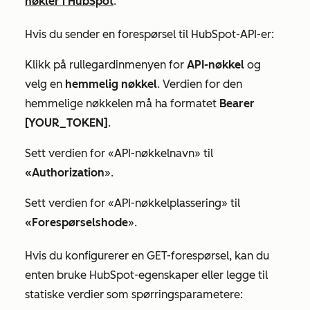
nøkler i HubSpot
.
Hvis du sender en forespørsel til HubSpot-API-er:
Klikk på rullegardinmenyen for
API-nøkkel
og
velg en
hemmelig nøkkel
. Verdien for den
hemmelige
nøkkelen må ha formatet
Bearer
[YOUR_TOKEN]
.
Sett verdien for «API-nøkkelnavn» til
«Authorization
».
Sett verdien for
«API-nøkkelplassering» til
«Forespørselshode
».
Hvis du konfigurerer en GET-forespørsel, kan du
enten bruke HubSpot-egenskaper eller legge til
statiske verdier som spørringsparametere: