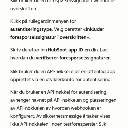
Slik bruker du en forespørselssignatur i webhook-
overskriften:
Klikk på rullegardinmenyen for
autentiseringstype
. Velg deretter
«Inkluder
forespørselssignatur i overskriften
».
Skriv deretter inn
HubSpot-app-ID-en
din. Lær
hvordan du
verifiserer forespørselssignaturer
.
Slik bruker du en API-nøkkel eller en offentlig app
opprettet via en utviklerkonto for autentisering:
Når du bruker en API-nøkkel for autentisering,
avhenger
navnet på API-nøkkelen
og
plasseringen
av
API-nøkkelen
av hvordan webhooken er
konfigurert. Av sikkerhetsmessige årsaker vises
ikke API-nøkkelen i noen testforespørsler. Slik