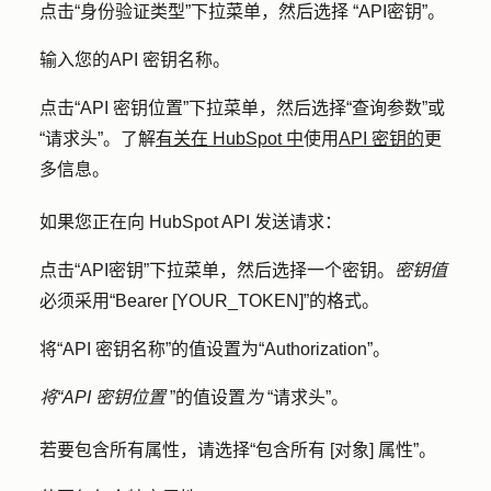
点击
“身份验证类型
”下拉菜单，然后选择
“API密钥
”。
输入您的
API 密钥名称
。
点击
“API 密钥位置
”下拉菜单，然后选择
“查询参数
”或
“请求头”
。了解
有关在 HubSpot 中
使用
API 密钥的
更
多信息。
如果您正在向 HubSpot API 发送请求：
点击
“API密钥
”下拉菜单，然后选择一个
密钥
。
密钥值
必须采用
“Bearer [YOUR_TOKEN]
”的格式。
将“API 密钥名称”的值设置为
“Authorization”
。
将“API 密钥位置
”的值设置
为
“请求头
”。
若要包含所有属性，请选择
“包含所有 [对象] 属性
”。