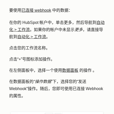
要使用
已连接 webhook
中的数据：
在你的 HubSpot 帐户中，单击
更多
，然后导航到
自动
化
>
工作流
。如果你的帐户中未显示
更多
，请直接导
航到
自动化
>
工作流
。
点击您的工作流
名称
。
点击
“+”号图标
添加操作。
在左侧面板中，选择一个使用
数据面板
的操作
。
在数据面板的
“操作数据
”下，选择您的
“发送
Webhook”
操作。随后，您即可使用已连接 Webhook
的属性。