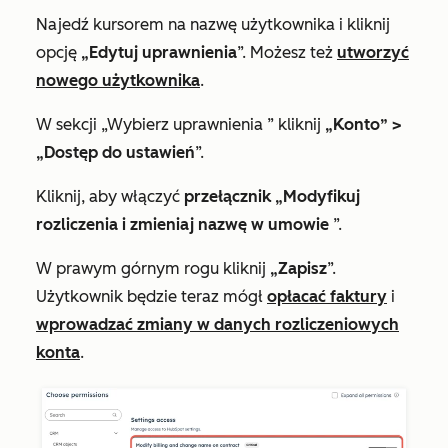
Najedź kursorem na
nazwę użytkownika
i kliknij
opcję
„Edytuj uprawnienia
”. Możesz też
utworzyć
nowego użytkownika
.
W sekcji
„Wybierz uprawnienia
” kliknij
„Konto” >
„Dostęp do ustawień
”.
Kliknij, aby włączyć
przełącznik „Modyfikuj
rozliczenia i zmieniaj nazwę w umowie
”.
W prawym górnym rogu kliknij
„Zapisz
”.
Użytkownik będzie teraz mógł
opłacać faktury
i
wprowadzać zmiany w danych rozliczeniowych
konta
.