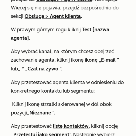
Więcej
się nie pojawia, przejdź bezpośrednio do
sekcji
Obsługa
>
Agent klienta
.
W prawym górnym rogu kliknij
Test [nazwa
agenta]
.
Aby wybrać kanał, na którym chcesz obejrzeć
zachowanie agenta, kliknij ikonę
ikonę
„E-mail
”
lub
„
” „Czat na żywo
”.
Aby przetestować agenta klienta w odniesieniu do
konkretnego kontaktu lub segmentu:
Kliknij ikonę strzałki skierowanej w dół obok
pozycji
„Nieznane
”.
Aby przetestować
listę kontaktów
, kliknij opcję
„Przetestuj jako segment
”. Następnie wybierz