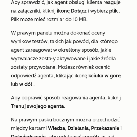
Aby sprawdzić, jak agent obsługi klienta reaguje
na załączniki, kliknij
ikonę
Dołącz
i wybierz
plik
.
Plik może mieć rozmiar do 10 MB.
W prawym panelu można dokonać oceny
wyników
testów
, takich jak powód, dla którego
agent zareagował w określony sposób, jakie
wyzwalacze zostały aktywowane i jakie źródła
zostały przywołane. Możesz również ocenić
odpowiedź agenta, klikając ikonę
kciuka w górę
lub
w dół
.
Aby poprawić sposób reagowania agenta, kliknij
Trenuj swojego agenta
.
Na prawym pasku bocznym można przechodzić
między kartami
Wiedza
,
Działania
,
Przekazanie
i
Doświadczenie
, aby edytować sposób, w jaki