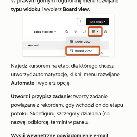
W prawym górnym rogu kliknij menu rozwijane
typu widoku
i wybierz
Board view
.
Najedź kursorem na etap, dla którego chcesz
utworzyć automatyzację, kliknij menu rozwijane
Automate
i wybierz opcję:
Utwórz i przypisz zadanie
: tworzy zadanie
powiązane z rekordem, gdy wchodzi on do etapu
potoku. Skonfiguruj szczegóły działania (np.
nazwę, odbiorcę, termin) w panelu.
Wyślij wewnętrzne powiadomienie e-mail
: