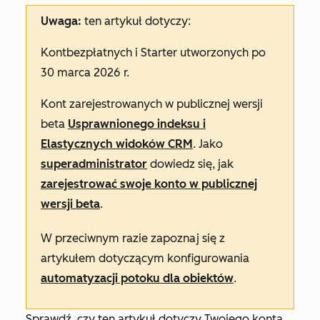
Uwaga:
ten artykuł dotyczy:
Kont
bezpłatnych
i
Starter
utworzonych po
30 marca 2026 r.
Kont zarejestrowanych w publicznej wersji
beta
Usprawnionego indeksu i
Elastycznych widoków CRM
. Jako
superadministrator
dowiedz się, jak
zarejestrować swoje konto w publicznej
wersji beta
.
W przeciwnym razie zapoznaj się z
artykułem dotyczącym konfigurowania
automatyzacji potoku dla obiektów
.
Sprawdź, czy ten artykuł dotyczy Twojego konta,