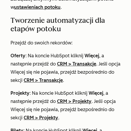
w
ustawieniach potoku
.
Tworzenie automatyzacji dla
etapów potoku
Przejdź do swoich rekordów:
Oferty
: Na koncie HubSpot kliknij
Więcej
, a
następnie przejdź do
CRM
>
Transakcje
. Jeśli opcja
Więcej
się nie pojawia, przejdź bezpośrednio do
sekcji
CRM
>
Transakcje
.
Projekty
: Na koncie HubSpot kliknij
Więcej
, a
następnie przejdź do
CRM
>
Projekty
. Jeśli opcja
Więcej
się nie pojawia, przejdź bezpośrednio do
sekcji
CRM
>
Projekty
.
Bilety
: Na koncie HubSpot kliknij
Więcej
, a