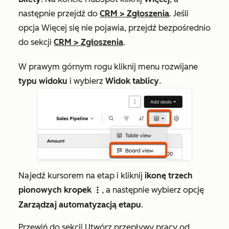
następnie przejdź do
CRM
>
Zgłoszenia
. Jeśli
opcja
Więcej
się nie pojawia, przejdź bezpośrednio
do sekcji
CRM
>
Zgłoszenia
.
W prawym górnym rogu kliknij menu rozwijane
typu widoku
i wybierz
Widok tablicy
.
Najedź kursorem na etap i kliknij
ikonę trzech
pionowych kropek
, a następnie wybierz opcję
verticalMenuIcon
Zarządzaj automatyzacją etapu
.
Przewiń do sekcji
Utwórz przepływy pracy od