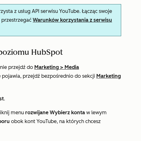
rzysta z usług API serwisu YouTube. Łącząc swoje
ę przestrzegać
Warunków korzystania z serwisu
z poziomu HubSpot
pnie przejdź do
Marketing
>
Media
e pojawia, przejdź bezpośrednio do sekcji
Marketing
st
.
iknij menu
rozwijane Wybierz konta
w lewym
boru
obok kont YouTube, na których chcesz