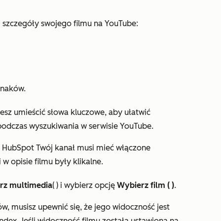
j szczegóły swojego filmu na YouTube:
znaków.
esz umieścić słowa kluczowe, aby ułatwić
podczas wyszukiwania w serwisie YouTube.
 HubSpot Twój kanał musi mieć włączone
i w opisie filmu były klikalne.
rz multimedia
(
) i wybierz
opcję
Wybierz film (
)
.
ów, musisz upewnić się, że jego widoczność jest
index
. Jeśli widoczność filmu została ustawiona na