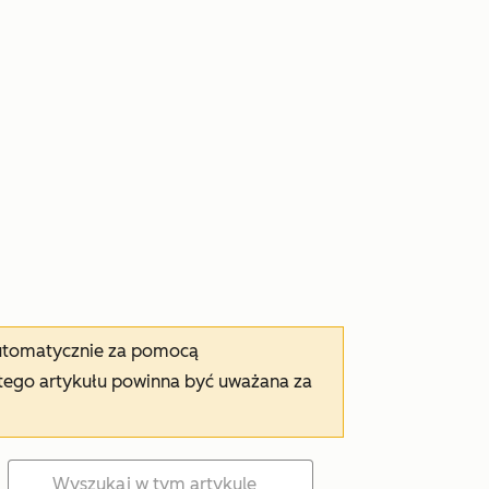
automatycznie za pomocą
tego artykułu powinna być uważana za