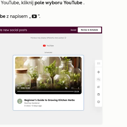
YouTube, kliknij
pole wyboru YouTube
.
ube
z napisem „
”.
socialBlockYoutubeplay