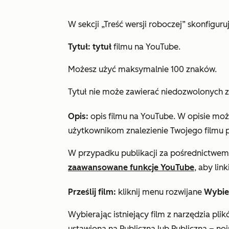
W sekcji
„Treść wersji
roboczej” skonfiguru
Tytuł: tytuł
filmu na YouTube.
Możesz użyć maksymalnie 100 znaków.
Tytuł nie może zawierać niedozwolonych 
Opis:
opis filmu na YouTube. W opisie moż
użytkownikom znalezienie Twojego filmu 
W przypadku publikacji za pośrednictwem
zaawansowane funkcje YouTube
, aby link
Prześlij film:
kliknij
menu
rozwijane
Wybie
Wybierając istniejący film z narzędzia plik
ustawiona
na Publiczna lub
Publiczna – no