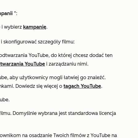
panii
”:
ę
i wybierz
kampanię
.
 i
skonfigurować szczegóły filmu:
tę odtwarzania YouTube, do której chcesz dodać ten
odtwarzania YouTube
i zarządzaniu nimi.
be, aby użytkownicy mogli łatwiej go znaleźć.
nkami. Dowiedz się więcej o
tagach YouTube
.
ube.
o filmu. Domyślnie wybrana
jest standardowa licencja
ownikom na osadzanie Twoich filmów z YouTube na