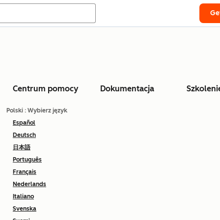
Ge
Centrum pomocy
Dokumentacja
Szkoleni
Polski
: Wybierz język
Español
Deutsch
日本語
Português
Français
Nederlands
Italiano
Svenska