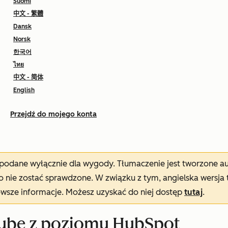
Suomi
中文 - 繁體
Dansk
Norsk
한국어
ไทย
中文 - 简体
English
Przejdź do mojego konta
t podane wyłącznie dla wygody. Tłumaczenie jest tworzone 
nie zostać sprawdzone. W związku z tym, angielska wersja 
owsze informacje. Możesz uzyskać do niej dostęp
tutaj
.
uTube z poziomu HubSpot