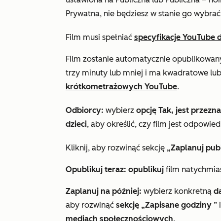
Prywatna
, nie będziesz w stanie go wybrać
Film musi spełniać
specyfikacje YouTube 
Film zostanie automatycznie opublikowany
trzy minuty lub mniej i ma kwadratowe lu
krótkometrażowych YouTube
.
Odbiorcy:
wybierz
opcję Tak, jest przezn
dzieci
, aby określić, czy film jest odpowiedn
Kliknij, aby rozwinąć sekcję
„Zaplanuj publ
Opublikuj teraz: opublikuj
film natychmia
Zaplanuj na później:
wybierz konkretną
d
aby rozwinąć
sekcję „Zapisane godziny
” 
mediach społecznościowych
.