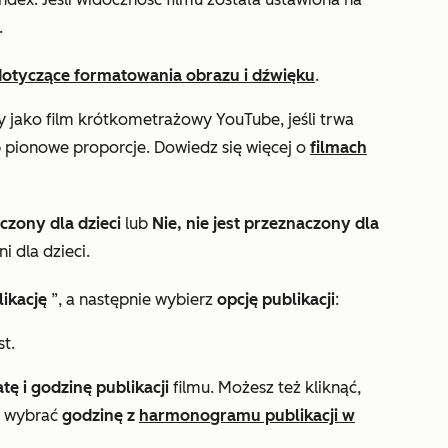
.
dotyczące formatowania obrazu i dźwięku
.
 jako film krótkometrażowy YouTube, jeśli trwa
b pionowe proporcje. Dowiedz się więcej o
filmach
aczony dla dzieci
lub
Nie, nie jest przeznaczony dla
i dla dzieci.
ikację
”, a następnie wybierz
opcję publikacji
:
st.
atę i
godzinę publikacji
filmu. Możesz też kliknąć,
i wybrać
godzinę
z
harmonogramu publikacji w