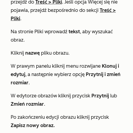
przejdź do
Treść
>
Pliki
. Jeśli opcja
Więcej
się nie
pojawia, przejdź bezpośrednio do sekcji
Treść
>
Pliki
.
Na stronie Pliki wprowadź
tekst
, aby wyszukać
obraz.
Kliknij
nazwę
pliku obrazu.
W prawym panelu kliknij menu rozwijane
Klonuj i
edytuj
, a następnie wybierz opcję
Przytnij i zmień
rozmiar
.
W edytorze obrazów kliknij przycisk
Przytnij
lub
Zmień rozmiar
.
Po zakończeniu edycji obrazu kliknij przycisk
Zapisz nowy obraz.