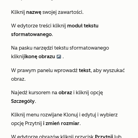
Kliknij
nazwę
swojej zawartości.
W edytorze treści kliknij
moduł tekstu
sformatowanego
.
Na pasku narzędzi tekstu sformatowanego
kliknij
ikonę obrazu
.
insertImage
W prawym panelu wprowadź
tekst
, aby wyszukać
obraz.
Najedź kursorem na
obraz
i kliknij opcję
Szczegóły
.
Kliknij menu rozwijane Klonuj i edytuj i wybierz
opcję Przytnij
i zmień rozmiar
.
W edytorze obrazów kliknij przycisk
Przytnij
lub