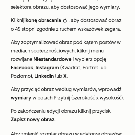
selektora obrazu, aby dostosować jego wymiary.
Kliknij
ikonę obracania
, aby dostosować obraz
rotate
o 45 stopni zgodnie z ruchem wskazówek zegara.
Aby zoptymalizować obraz pod kątem postów w
mediach społecznościowych, kliknij menu
rozwijane
Niestandardowe
i wybierz opcję
Facebook
,
Instagram
(Kwadrat, Portret lub
Poziomo),
LinkedIn
lub
X
.
Aby przyciąć obraz według wymiarów, wprowadź
wymiary
w polach
Przytnij (szerokość x wysokość)
.
Po zakończeniu edycji obrazu kliknij przycisk
Zapisz nowy obraz
.
Aby zmienić rozmiar obrazu w edytorze obrazów: