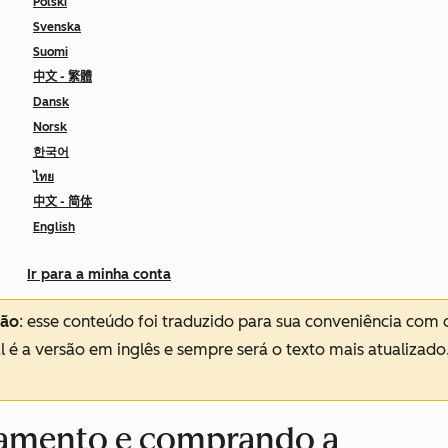
Polski
Svenska
Suomi
中文 - 繁體
Dansk
Norsk
한국어
ไทย
中文 - 简体
English
Ir para a minha conta
ção
: esse conteúdo foi traduzido para sua conveniência com 
al é a versão em inglês e sempre será o texto mais atualizado
çamento e comprando a