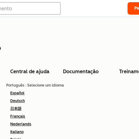
P
o
Central de ajuda
Documentação
Treinam
Português
: Selecione um idioma
Español
Deutsch
日本語
Français
Nederlands
Italiano