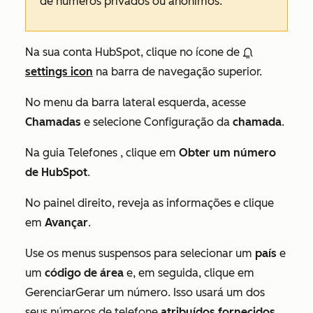
de números privados ou anônimos.
Na sua conta HubSpot, clique no ícone de
settings icon
na barra de navegação superior.
No menu da barra lateral esquerda, acesse
Chamadas
e selecione Configuração da
chamada
.
Na guia
Telefones
, clique em
Obter um número
de HubSpot
.
No painel direito, reveja as informações e clique
em
Avançar
.
Use os menus suspensos para selecionar um
país
e
um
código de área
e, em seguida, clique em
GerenciarGerar um número. Isso usará um dos
seus números de telefone
atribuídos fornecidos