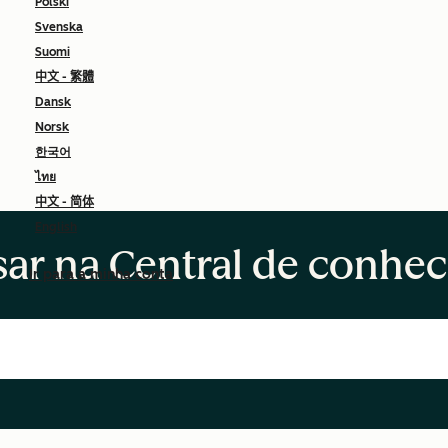
Polski
Svenska
Suomi
中文 - 繁體
Dansk
Norsk
한국어
ไทย
中文 - 简体
English
sar na Central de conhe
Ir para a minha conta