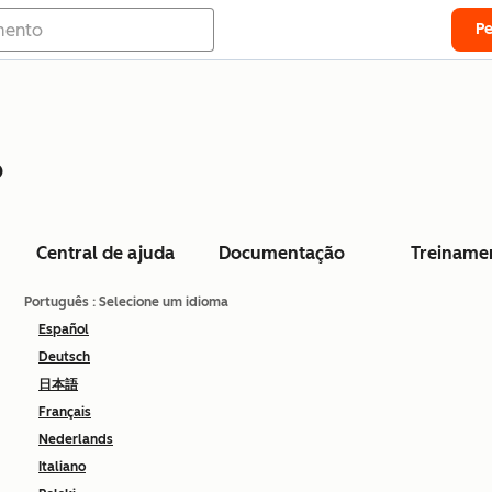
P
o
Central de ajuda
Documentação
Treiname
Português
: Selecione um idioma
Español
Deutsch
日本語
Français
Nederlands
Italiano