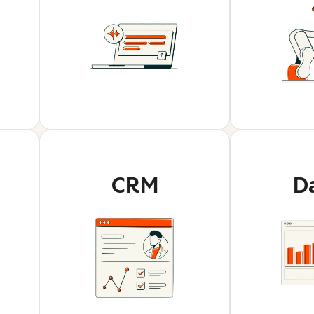
CRM
D