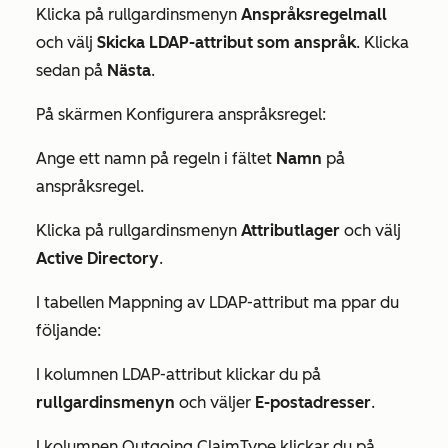
Klicka på rullgardinsmenyn
Anspråksregelmall
och välj
Skicka LDAP-attribut som anspråk
. Klicka
sedan på
Nästa
.
På skärmen
Konfigurera
anspråksregel:
Ange ett
namn
på regeln i fältet
Namn
på
anspråksregel.
Klicka på rullgardinsmenyn
Attributlager
och välj
Active Directory
.
I tabellen
Mappning av LDAP-attribut ma
ppar du
följande:
I kolumnen
LDAP-attribut
klickar du på
rullgardinsmenyn
och väljer
E-postadresser
.
I kolumnen
Outgoing ClaimType
klickar du på