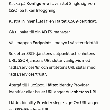
Klicka på
Konfigurera
i avsnittet
Single sign-on
(SSO)
på fliken
Inloggning
.
Klistra in innehållet i filen i fältet
X.509-certifikat
.
Gå tillbaka till din AD FS-manager.
Välj mappen
Endpoints
i menyn i vänster sidofält.
Sök efter SSO-tjänstens slutpunkt och enhetens
URL. SSO-tjänstens URL slutar vanligtvis med
"adfs/services/ls" och entitetens URL slutar med
"adfs/services/trust".
Återgå till HubSpot. I
fältet
Identity Provider
Identifier eller Issuer URL
anger du
enhetens URL
.
I
fältet
Identity Provider single sign-On URL
anger
du
SSO-tjänstens URL
.