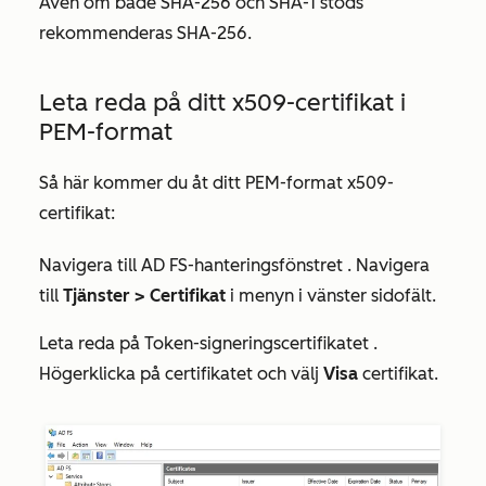
Även om både SHA-256 och SHA-1 stöds
rekommenderas SHA-256.
Leta reda på ditt x509-certifikat i
PEM-format
Så här kommer du åt ditt PEM-format x509-
certifikat:
Navigera till
AD FS-hanteringsfönstret
. Navigera
till
Tjänster >
Certifikat
i menyn i vänster sidofält.
Leta reda på
Token-signeringscertifikatet
.
Högerklicka på certifikatet och välj
Visa
certifikat.