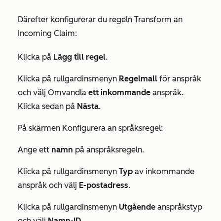
Därefter konfigurerar du regeln
Transform an
Incoming Claim
:
Klicka på
Lägg till regel
.
Klicka på rullgardinsmenyn
Regelmall
för anspråk
och välj Omvandla
ett inkommande
anspråk.
Klicka sedan på
Nästa
.
På skärmen
Konfigurera an
språksregel:
Ange ett
namn
på anspråksregeln.
Klicka på rullgardinsmenyn
Typ
av inkommande
anspråk och välj
E-postadress
.
Klicka på rullgardinsmenyn
Utgående
anspråkstyp
och välj
Namn-ID
.