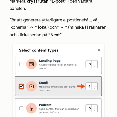
Markera
kryssrutan ”E-post”
i den vänstra
panelen.
För att generera ytterligare e-postinnehåll, välj
ikonerna
”
” (öka
) och
”
” (minska
) i räknaren
upIcon
downIcon
och klicka sedan på
”Next
”.