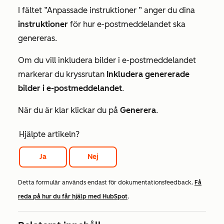
I fältet
”Anpassade instruktioner
” anger du dina
instruktioner
för hur e-postmeddelandet ska
genereras.
Om du vill inkludera bilder i e-postmeddelandet
markerar du kryssrutan
Inkludera genererade
bilder i e-postmeddelandet
.
När du är klar klickar du på
Generera
.
Hjälpte artikeln?
Ja
Nej
Detta formulär används endast för dokumentationsfeedback.
Få
reda på hur du får hjälp med HubSpot
.