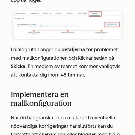
upp till höger.
I dialogrutan anger du
detaljerna
för problemet
med mallkonfigurationen och klickar sedan på
Skicka
. En medlem av teamet kommer vanligtvis
att kontakta dig inom 48 timmar.
Implementera en
mallkonfiguration
När du har granskat dina mallar och eventuella
nödvändiga korrigeringar har slutförts kan du
fortsätta att
skapa sidor
eller
bloggar
med hjälp