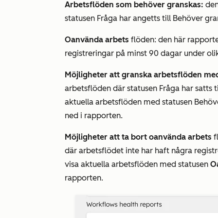
Arbetsflöden som behöver granskas:
den
statusen Fråga
har angetts till
Behöver gr
Oanvända arbets
flöden: den här rapporte
registreringar på minst 90 dagar under oli
Möjligheter att granska arbetsflöden med
arbetsflöden där
statusen Fråga
har satts t
aktuella arbetsflöden med statusen
Behöv
ned i rapporten.
Möjligheter att ta bort oanvända arbets
f
där arbetsflödet inte har haft några regis
visa aktuella arbetsflöden med statusen
O
rapporten.