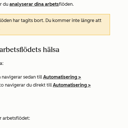
ur du
analyserar dina arbets
flöden.
flöden
har tagits bort. Du kommer inte längre att
.
rbetsflödets hälsa
a:
 navigerar sedan till
Automatisering
>
to navigerar du direkt till
Automatisering
>
 arbetsflödet: