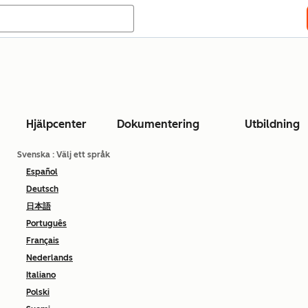
Hjälpcenter
Dokumentering
Utbildning
Svenska
: Välj ett språk
Español
Deutsch
日本語
Português
Français
Nederlands
Italiano
Polski