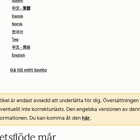
Suomi
中文 - 繁體
Dansk
Norsk
한국어
ไทย
中文 - 简体
English
Gå till mitt konto
ikel är endast avsedd att underlätta för dig. Översättningen
entuellt inte korrekturlästs. Den engelska versionen av denn
nformationen. Du kan komma åt den
här
.
etsflöde mår