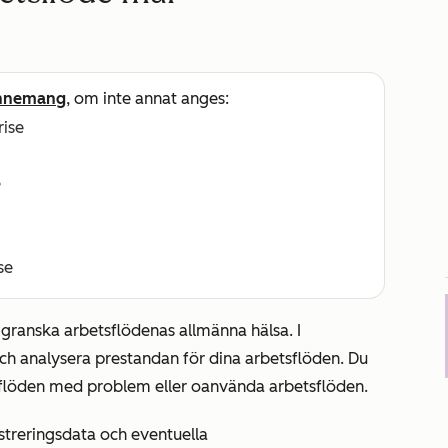
nnemang
, om inte annat anges:
rise
e
se
 granska arbetsflödenas allmänna hälsa. I
h analysera prestandan för dina arbetsflöden. Du
tsflöden med problem eller oanvända arbetsflöden.
streringsdata och eventuella