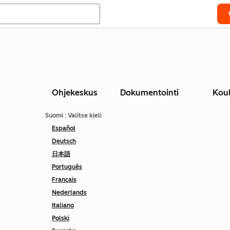
Ohjekeskus
Dokumentointi
Kou
Suomi
: Valitse kieli
Español
Deutsch
日本語
Português
Français
Nederlands
Italiano
Polski