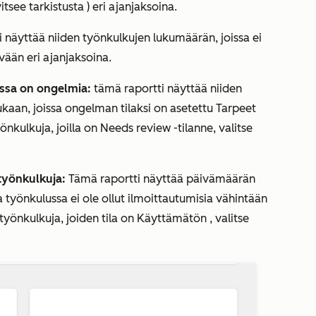
itsee tarkistusta
) eri ajanjaksoina
.
 näyttää niiden työnkulkujen lukumäärän, joissa ei
vään eri ajanjaksoina.
issa on ongelmia:
tämä raportti näyttää niiden
kaan, joissa
ongelman tilaksi
on asetettu
Tarpeet
yönkulkuja, joilla on
Needs review
-tilanne, valitse
työnkulkuja:
Tämä raportti näyttää päivämäärän
 työnkulussa ei ole ollut ilmoittautumisia vähintään
 työnkulkuja, joiden tila on
Käyttämätön
, valitse