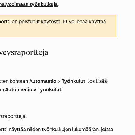
nalysoimaan työnkulkuja
.
ortti on poistunut käytöstä. Et voi enää käyttää
veysraportteja
sitten kohtaan
Automaatio
>
Työnkulut
. Jos
Lisää
-
aan
Automaatio
>
Työnkulut
.
ysraportteja:
tti näyttää niiden työnkulkujen lukumäärän, joissa