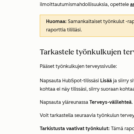
ilmoittautumismahdollisuuksia, opettele
a
Huomaa:
Samankaltaiset työnkulut
-rap
raporttia tililläsi.
Tarkastele työnkulkujen ter
Pääset työnkulkujen terveyssivulle:
Napsauta HubSpot-tilissäsi
Lisää
ja siirry 
kohtaa ei näy tilissäsi, siirry suoraan koht
Napsauta yläreunassa
Terveys-välilehteä
.
Voit tarkastella seuraavia työnkulun terve
Tarkistusta vaativat työnkulut:
Tämä rapor