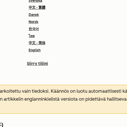
Svenska
中文 - 繁體
Dansk
Norsk
한국어
ไทย
中文 - 简体
English
Siirry tiliini
koitettu vain tiedoksi. Käännös on luotu automaattisesti kää
n artikkelin englanninkielistä versiota on pidettävä hallitsev
a