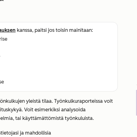
lauksen
kanssa, paitsi jos toisin mainitaan:
rise
e
se
työnkulkujen yleistä tilaa. Työnkulkuraporteissa voit
rituskykyä. Voit esimerkiksi analysoida
gelmia, tai käyttämättömistä työnkuluista.
tietojasi ja mahdollisia