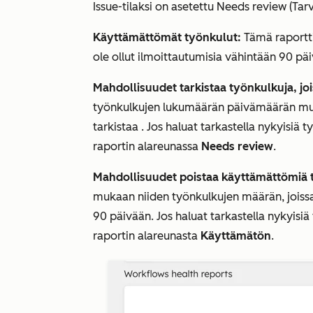
Issue-tilaksi
on asetettu
Needs review (Tarv
Käyttämättömät työnkulut:
Tämä raportti
ole ollut ilmoittautumisia vähintään 90 päi
Mahdollisuudet tarkistaa työnkulkuja, jo
työnkulkujen lukumäärän päivämäärän mu
tarkistaa
.
Jos haluat tarkastella nykyisiä t
raportin alareunassa
Needs review
.
Mahdollisuudet poistaa käyttämättömiä 
mukaan
niiden työnkulkujen määrän, joissa
90 päivään
.
Jos haluat tarkastella nykyisiä
raportin alareunasta
Käyttämätön
.