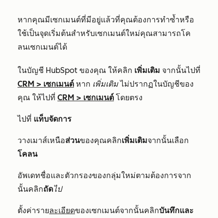
หากคุณมีเซกเมนต์ที่มีอยู่แล้วที่คุณต้องการทำซ้ำหรือ
ใช้เป็นจุดเริ่มต้นสำหรับเซกเมนต์ใหม่คุณสามารถโค
ลนเซกเมนต์ได้
ในบัญชี HubSpot ของคุณ ให้คลิก
เพิ่มเติม
จากนั้นไปที่
CRM
>
เซกเมนต์
หาก
เพิ่มเติม
ไม่ปรากฏในบัญชีของ
คุณ ให้ไปที่
CRM
>
เซกเมนต์
โดยตรง
ไปที่
แท็บจัดการ
วางเมาส์เหนือ
ส่วน
ของคุณคลิก
เพิ่มเติม
จากนั้นเลือก
โคลน
อัพเดทชื่อและตัวกรองของกลุ่มใหม่ตามต้องการจาก
นั้นคลิก
ถัด
ไป
ตั้งค่าราย
ละเอียด
ของเซกเมนต์จากนั้นคลิก
บันทึกและ