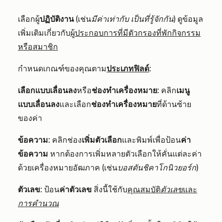
เลือกผู้
ปฏิบัติงาน
(เช่น
มีค่าเท่ากับ
เป็นที่รู้จักกัน
) ดูข้อมูล
เพิ่มเติมเกี่ยวกับ
ผู้ประกอบการที่มีตัวกรองที่พักกิจกรรม
หรือสมาชิก
กำหนดเกณฑ์ของคุณตาม
ประเภทฟิลด์
:
เลือกแบบเลื่อนลง
หรือ
ช่องทำเครื่องหมาย
: คลิก
เมนู
แบบเลื่อนลง
และเลือก
ช่องทำเครื่องหมาย
ที่ด้านซ้าย
ของค่า
ข้อความ
: คลิกช่อง
เพิ่มตัวเลือก
และพิมพ์เพื่อป้อน
ค่า
ข้อความ
หากต้องการเพิ่มหลายตัวเลือกให้คั่นแต่ละค่า
ด้วยเครื่องหมายอัฒภาค (เช่น
บอสตันชิคาโกนิวยอร์ก
)
ตัวเลข
: ป้อน
ค่าตัวเลข
สิ่งนี้ใช้กับ
คุณสมบัติ
ตัวเลข
และ
การคำนวณ