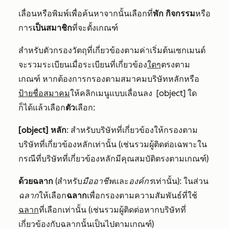
เลื่อนหรือพิมพ์เพื่อค้นหาจากนั้นเลือกที่
พัก
กิจกรรม
หรือ
การ
เป็นสมาชิก
ที่จะตั้งเกณฑ์
สำหรับตัวกรองวัตถุที่เกี่ยวข้องตามค่าเริ่มต้นเซกเมนต์
จะรวมระเบียนเมื่อระเบียนที่เกี่ยวข้อง
ใดๆ
ตรงตาม
เกณฑ์ หากต้องการกรองตามสมาคมบริษัทหลักหรือ
ป้ายชื่อสมาคม
ให้คลิกเมนูแบบเลื่อนลง
[object] ใด
ก็ได้แล้วเลือก
ตัว
เลือก:
[object] หลัก
: สำหรับบริษัทที่เกี่ยวข้องให้กรองตาม
บริษัทที่เกี่ยวข้องหลักเท่านั้น (เช่นรวมผู้ติดต่อเฉพาะใน
กรณีที่บริษัทที่เกี่ยวข้องหลักมีคุณสมบัติตรงตามเกณฑ์)
ด้วยฉลาก
(สำหรับ
มืออาชีพ
และ
องค์กร
เท่านั้น): ในส่วน
ฉลาก
ให้เลือก
ฉลาก
เพื่อกรองตามความสัมพันธ์ที่ใช้
ฉลาก
ที่เลือกเท่านั้น (เช่นรวมผู้ติดต่อหากบริษัทที่
เกี่ยวข้องกับฉลากนั้นเป็นไปตามเกณฑ์)