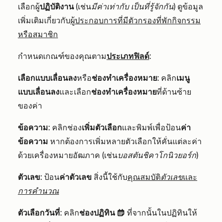
เลือกผู้
ปฏิบัติงาน
(เช่น
มีค่าเท่ากับ
เป็นที่รู้จักกัน
) ดูข้อมูล
เพิ่มเติมเกี่ยวกับ
ผู้ประกอบการที่มีตัวกรองที่พักกิจกรรม
หรือสมาชิก
กำหนดเกณฑ์ของคุณตาม
ประเภทฟิลด์
:
เลือกแบบเลื่อนลง
หรือ
ช่องทำเครื่องหมาย
: คลิก
เมนู
แบบเลื่อนลง
และเลือก
ช่องทำเครื่องหมาย
ที่ด้านซ้าย
ของค่า
ข้อความ
: คลิกช่อง
เพิ่มตัวเลือก
และพิมพ์เพื่อป้อน
ค่า
ข้อความ
หากต้องการเพิ่มหลายตัวเลือกให้คั่นแต่ละค่า
ด้วยเครื่องหมายอัฒภาค (เช่น
บอสตันชิคาโกนิวยอร์ก
)
ตัวเลข
: ป้อน
ค่าตัวเลข
สิ่งนี้ใช้กับ
คุณสมบัติ
ตัวเลข
และ
การคำนวณ
ตัวเลือกวันที่
: คลิก
ช่องปฏิทิน
ที่จากนั้นในปฏิทินให้
date