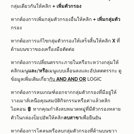
กลุ่มเดียวกันให้คลิก
+
เพิ่มตัวกรอง
หากต้องการเพิ่มกลุ่มตัวกรองอื่นให้คลิก
+
เพิ่มกลุ่ม
ตัว
กรอง
หากต้องการแก้ไขกลุ่มตัวกรองให้เสร็จสิ้นให้คลิก
X
ที่
ด้านบนขวาของเครื่องมือตัดต่อ
หากต้องการเปลี่ยนตรรกะภายในหรือระหว่างกลุ่มให้
คลิกเมนู
และ
/
หรือ
เมนูแบบเลื่อนลงและอัปเดตตรรกะ ดู
ข้อมูลเพิ่มเติมเกี่ยว
กับ AND AND OR
LOGIC
หากต้องการลบเกณฑ์ออกจากกลุ่มตัวกรองที่มีอยู่ให้
วางเมาส์เหนือคุณสมบัติกิจกรรมหรือค่าแล้วคลิก
ไอคอน
หากคุณกำลังลบหมวดหมู่ที่มีตัวกรองหลาย
delete
ตัวในกล่องป็อปอัพให้คลิก
ลบสาขา
เพื่อยืนยัน
หากต้องการโคลนหรือลบกลุ่มตัวกรองที่ด้านบนขวา