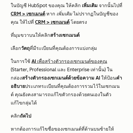
ในบัญชี HubSpot ของคุณ ให้คลิก
เพิ่มเติม
จากนั้นไปที่
CRM
>
เซกเมนต์
หาก
เพิ่มเติม
ไม่ปรากฏในบัญชีของ
คุณ ให้ไปที่
CRM
>
เซกเมนต์
โดยตรง
ที่มุมขวาบนให้คลิก
สร้างเซกเมนต์
เลือก
วัตถุ
ที่มีระเบียนที่คุณต้องการแบ่งกลุ่ม
ในการใช้
AI เพื่อสร้างตัวกรองเซกเมนต์ของคุณ
(
Starter
,
Professional
และ
Enterprise
เท่านั้น) ใน
กล่อง
สร้างตัวกรองเซกเมนต์ด้วยข้อความ AI
ให้ป้อน
คำ
อธิบาย
ประเภทระเบียนที่คุณต้องการรวมไว้ในเซกเมน
ต์ คุณยังคงสามารถแก้ไขตัวกรองด้วยตนเองในตัว
แก้ไขกลุ่มได้
คลิก
ถัดไป
หากต้องการแก้ไขชื่อของเซกเมนต์ที่ด้านบนซ้ายให้