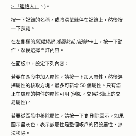
>
「連絡人」
。)。
按一下記錄的
名稱
，或將滑鼠懸停在
記錄
上，然後按
一下
預覽
。
在左側欄的
關鍵資訊
或關於此 [記錄]
卡上，按一下
動
作
，然後選擇
自訂內容
。
在面板中，設定下列內容：
若要在區段中加入屬性，請按一下
加入
屬性，然後選
擇屬性的
核取方塊
。最多可新增 50 個屬性。只有您
正在處理的物件的屬性可用 (例如，交易記錄上的交
易屬性)。
若要從區段中移除屬性，請按一下
刪除圖示
。如果
delete
圖示呈灰色，表示該屬性是整個帳戶的預設屬性，無
法移除。