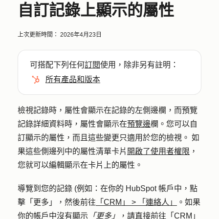
自訂記錄上顯示的屬性
上次更新時間：
2026年4月23日
可搭配下列任何
訂閱
使用，除非另有註明：
所有產品和版本
檢視記錄時，屬性會顯示在記錄的左側邊欄，而預覽
記錄詳細資料時，屬性會顯示在
預覽邊
欄。您可以自
訂顯示的屬性，而且這些變更只適用於您的檢視。 如
果這些側邊列中的屬性清單卡片
開啟了使用者權限
，
您就可以編輯顯示在卡片上的屬性。
導覽到您的記錄 (例如：在你的 HubSpot 帳戶中，點
擊
「更多」
，然後前往
「CRM」
>
「連絡人」
。如果
你的帳戶中沒有顯示
「更多」
，請直接前往
「CRM」