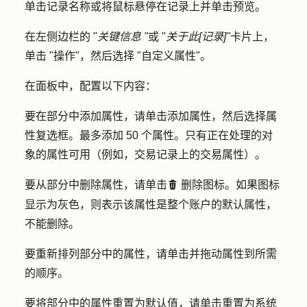
单击记录
名称
或将鼠标悬停在
记录
上并单击
预览
。
在左侧边栏的 "
关键信息
"
或 "
关于此[记录]"
卡片上，
单击 "
操作
"，然后选择 "
自定义属性
"。
在面板中，配置以下内容：
要在部分中添加属性，请单击
添加
属性，然后选择属
性
复选框
。最多添加 50 个属性。只有正在处理的对
象的属性可用（例如，交易记录上的交易属性）。
要从部分中删除属性，请单击
删除图标
。如果图标
delete
显示为灰色，则表示该属性是整个账户的默认属性，
不能删除。
要重新排列部分中的属性，请单击并拖动
属性
到所需
的顺序。
要将部分中的属性重置为默认值，请单击
重置为系统