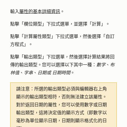
輸入
屬性的基本詳細資訊
。
點擊「
欄位類型
」下拉式選單，並選擇「
計算
」。
點擊「
計算屬性類型
」下拉式選單，然後選擇「
自訂
方程式
」。
點擊「
輸出類型
」下拉選單，然後選擇計算結果將回
傳的輸出類型。您可以選擇以下其中一種：
數字
、
布
林值
、
字串
、
日期或
日期時間
。
請注意：
所選的輸出類型必須與編輯器右上角
顯示的輸出類型相符，否則無法建立該屬性。
對於返回日期的屬性，您可以使用數字或日期
輸出類型，這將決定值的顯示方式（即數字以
毫秒為單位顯示日期，日期則顯示格式化的日