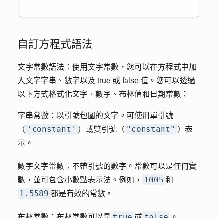
自訂方程式語法
文字常數語法
：使用文字常數，您可以在方程式中加
入文字字串、數字以及 true 或 false 值。您可以透過
以下方式格式化文字、數字、布林值和日期常數：
字串常數
：以引號包圍的文字。可使用單引號
'constant'
"constant"
（
）或雙引號（
）表
示。
數字文字常數
：不帶引號的數字。常數可以是任何實
1005
數，並可包含小數點表示法。例如，
和
1.5589
都是有效的常數。
true
false
布林常數
：布林常數可以是
或
。