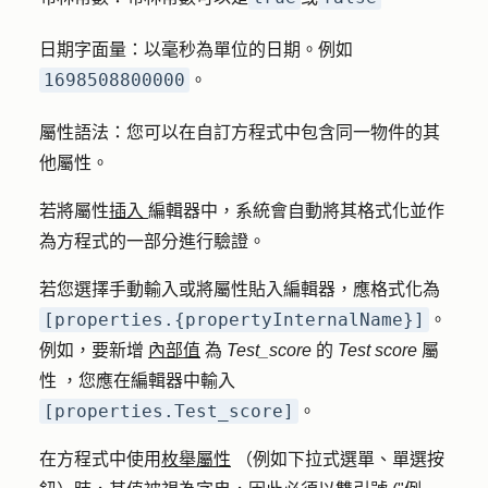
日期字面量
：以毫秒為單位的日期。例如
1698508800000
。
屬性語法
：您可以在自訂方程式中包含同一物件的其
他屬性。
若將屬性
插入
編輯器中，系統會自動將其格式化並作
為方程式的一部分進行驗證。
若您選擇手動輸入或將屬性貼入編輯器，應格式化為
[properties.{propertyInternalName}]
。
例如，要新增
內部值
為
Test_score
的
Test score
屬
性
，您應在編輯器中輸入
[properties.Test_score]
。
在方程式中
使用
枚舉屬性
（例如下拉式選單、單選按