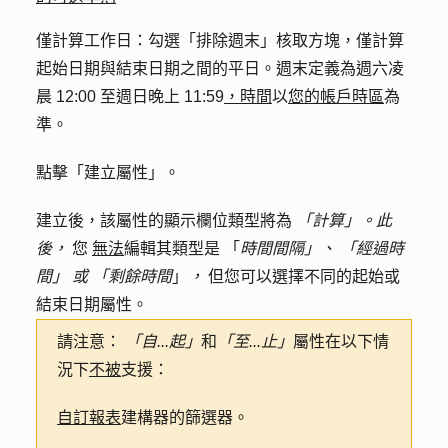
僅計算工作日
：勾選「
排除週末
」核取方塊，僅計算
起始日期與結束日期之間的平日。週末定義為週六凌
晨 12:00 至週日晚上 11:59
，時間
以
您的帳戶時區
為
準。
點擊「
建立屬性
」。
建立後，該屬性的顯示欄位類型將為
「計算」。此
後，
您
無法
編輯其類型是 「
時間間隔」、
「經過時
間」
或
「剩餘時間
」
，
但您可以選擇不同的起始或
結束日期屬性。
請注意：
「自...起」
和
「至...止」
屬性在以下情
況下
不被
支援：
自訂報表
建構器的篩選器。