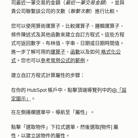
司最近一筆交易的金額（
最近一筆交易金額
），並與
貴公司聯繫該公司的次數（
聯繫次數
）進行比較。
您可以使用算術運算子、比較運算子、邏輯運算子、
條件陳述式及其他函數來建立自訂方程式。這些方程
式可返回數字、布林值、字串、日期或日期時間值。
進一步了解可用的
運算子
、
函數
以及如何
格式化公
式
。您也可以
參考常用公式的範例
。
建立自訂方程式計算屬性的步驟：
在你的 HubSpot 帳戶中，點擊頂端導覽列中的
「設
定圖示」
。
在左側邊欄選單中，導航至「
屬性
」。
點擊「
選取物件
」
下拉式
選單，然後選取
[物件] 屬
性，以
建立該物件的屬性。