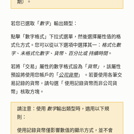
期）。
若您已選取「
數字
」輸出類型：
點擊「
數字格式
」下拉式選單，然後選擇屬性值的格
式化方式。您可以從以下選項中選擇其一：
格式化數
字
、
未格式化數字
、
貨幣
、
百分比或
持續時間
。
若將「交易」屬性的數字格式設為「
貨幣」
，該屬性
預設將使用您帳戶的「
公司貨幣
」
。若要使用各筆交
易記錄的貨幣，請勾選「
使用記錄貨幣而非公司貨
幣
」核取方塊。
請注意：
使用
數字
輸出類型時，適用以下規
則：
使用記錄貨幣僅影響數值的顯示方式，並不會