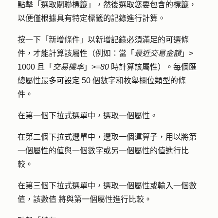
點擊
「選取關聯標籤
」，然後選取您要包含的
標籤
，
以便僅根據具有特定標籤的記錄進行計算。
按一下
「新增條件
」以新增記錄必須滿足的可選條
件，才能計算該屬性（例如：當「
最近交易金額
」>
1000 且「
交易機率
」>=
80
時計算該屬性）。每個匯
總屬性最多可設定 50 個數字和枚舉欄位類型的條
件。
在第一個下拉式選單中，選取一個
屬性
。
在第二個下拉式選單中，選取一個
運算子
，用以將第
一個屬性的值與一個數字或另一個屬性的值進行比
較。
在第三個下拉式選單中，選取一個
屬性
或輸入一個
數
值，該數值
將與第一個屬性進行比較。