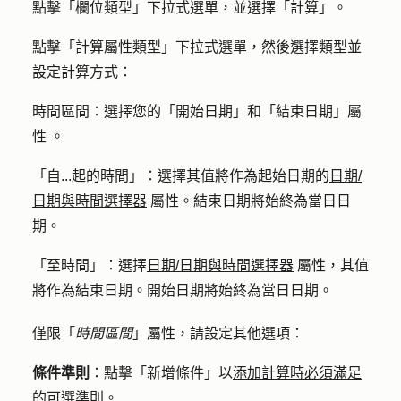
點擊「
欄位類型
」下拉式選單，並選擇「
計算
」。
點擊「
計算屬性類型
」下拉式選單，然後選擇
類型
並
設定計算方式：
時間區間
：選擇您的「
開始日期
」和「
結束日期」屬
性
。
「
自...起的時間
」：選擇其值將作為起始日期的
日期/
日期與時間選擇器
屬性
。結束日期將始終為當日日
期。
「
至時間
」：選擇
日期/日期與時間選擇器
屬性
，其值
將作為結束日期。開始日期將始終為當日日期。
僅限「
時間區間
」屬性，請設定其他選項：
條件準則
：點擊
「新增條件
」以
添加計算時必須滿足
的可選準則
。