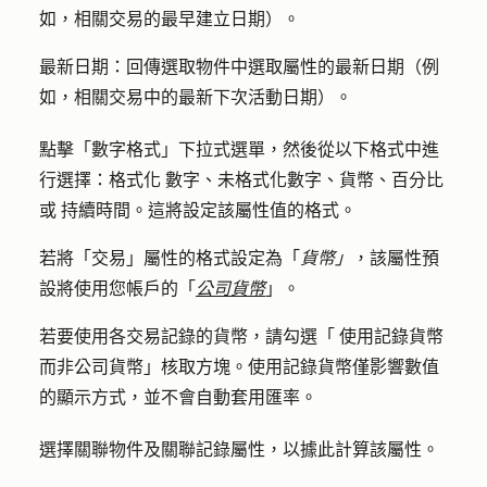
如，相關交易的最早建立日期）。
最新日期
：回傳選取物件中選取屬性的最新日期（例
如，相關交易中的最新下次活動日期）。
點擊「
數字格式
」下拉式選單，然後從以下格式中進
行選擇：
格式化
數字
、
未格式化數字
、
貨幣
、
百分比
或
持續時間
。這將設定該屬性值的格式。
若將「交易」屬性的格式設定為「
貨幣」
，該屬性預
設將使用您帳戶的「
公司貨幣
」。
若要使用各交易記錄的貨幣，請勾選「
使用記錄貨幣
而非公司貨幣
」核取方塊。使用記錄貨幣僅影響數值
的顯示方式，並不會自動套用匯率。
選擇
關聯物件
及
關聯記錄屬性
，以據此計算該屬性。