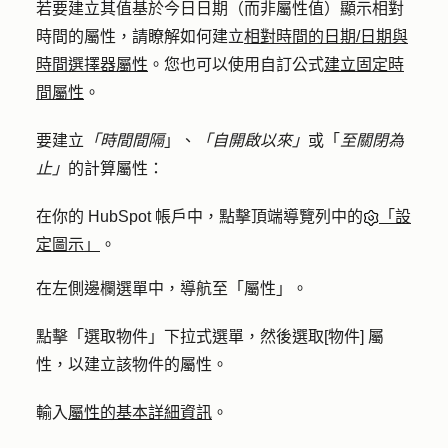
若要建立其值基於今日日期（而非屬性值）顯示相對
時間的屬性，請瞭解如何建立
相對時間的日期/日期與
時間選擇器屬性
。您也可以使用自訂公式
建立固定時
間屬性
。
要建立
「時間間隔
」、
「自開啟以來」
或「
至關閉為
止」
的計算屬性：
在你的 HubSpot 帳戶中，點擊頂端導覽列中的
「設
定圖示」
。
在左側邊欄選單中，導航至「
屬性
」。
點擊「
選取物件
」
下拉式
選單，然後選取
[物件] 屬
性，以
建立該物件的屬性。
輸入
屬性的基本詳細資訊
。