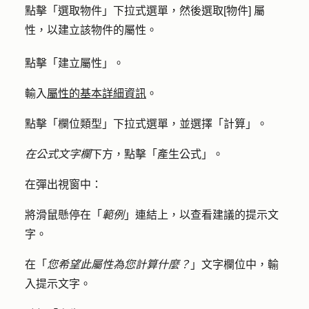
點擊「
選取物件
」
下拉式
選單，然後選取
[物件] 屬
性，以
建立該物件的屬性。
點擊「
建立屬性
」。
輸入
屬性的基本詳細資訊
。
點擊「
欄位類型
」下拉式選單，並選擇「
計算
」。
在公式文字欄
下方，點擊「
產生公式
」。
在彈出視窗中：
將滑鼠懸停在「
範例
」連結上，以查看建議的提示文
字。
在「
您希望此屬性為您計算什麼？
」文字欄位中，輸
入
提示
文字。