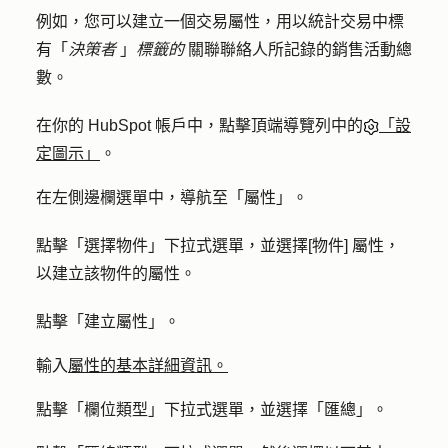
例如，您可以建立一個交易屬性，用以統計交易中標
有「
決策者
」
標籤的
關聯聯絡人所記錄的銷售活動總
數。
在你的 HubSpot 帳戶中，點擊頂端導覽列中的
「設
定圖示」
。
在左側邊欄選單中，導航至「
屬性
」。
點擊「
選擇物件
」
下拉式
選單，並選擇
[物件] 屬性，
以
建立該物件的屬性。
點擊「
建立屬性
」。
輸入
屬性的基本詳細資訊。
點擊「
欄位類型
」下拉式選單，並選擇「
匯總
」。