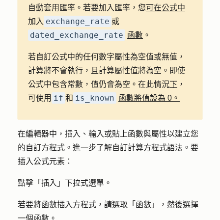
自動套用匯率。若要加入匯率，您
可在公式中
exchange_rate
加入
或
dated_exchange_rate
函數
。
若自訂公式中的任何數字屬性為空值或無值，
計算將不會執行，且計算屬性值將為空。即使
公式中包含常數，值仍會為空。在此情況
下
，
if
is_known
可使用
和
函數將值設為 0。
在編輯器中，插入、輸入或貼上函數與屬性以建立您
的自訂方程式。進一步了解
自訂計算方程式語法。要
插入公式元素：
點擊「
插入
」下拉式選單。
若要將函數插入方程式，請選取「
函數
」，然後選擇
一個
函數
。