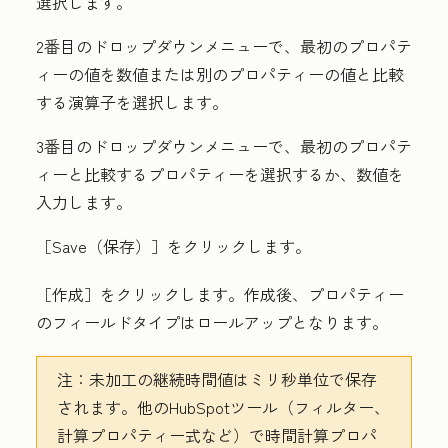
選択します。
2番目のドロップダウンメニューで、最初のプロパテ
ィーの値を数値または別のプロパティーの値と比較
する
演算子
を選択します。
3番目のドロップダウンメニューで、最初のプロパテ
ィーと比較する
プロパティー
を選択するか、
数値
を
入力します。
［Save（保存）］
をクリックします。
［作成］
をクリックします。作成後、プロパティー
のフィールドタイプはロールアップ
となります。
注：
未加工の継続時間値はミリ秒単位で保存
されます。他のHubSpotツール（フィルター、
計算プロパティー式など）で時間計算プロパ