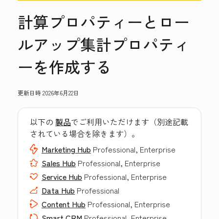
計算プロパティーとロー
ルアップ集計プロパティ
ーを作成する
更新日時
2026年6月22日
以下の
製品
でご利用いただけます（別途記載
されている場合を除きます）。
Marketing Hub
Professional, Enterprise
Sales Hub
Professional, Enterprise
Service Hub
Professional, Enterprise
Data Hub
Professional
Content Hub
Professional, Enterprise
Smart CRM
Professional, Enterprise