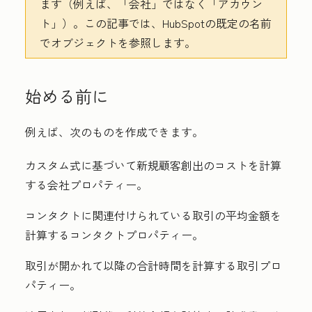
ます（例えば、「会社」ではなく「アカウン
ト」）。この記事では、HubSpotの既定の名前
でオブジェクトを参照します。
始める前に
例えば、次のものを作成できます。
カスタム式に基づいて新規顧客創出のコストを計算
する会社プロパティー。
コンタクトに関連付けられている取引の平均金額
を
計算するコンタクトプロパティー。
取引が開かれて以降の合計時間を計算する取引プロ
パティー。