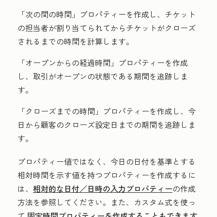
「次の間の時間」プロパティーを作成し、チケット
の担当者が割り当てられてからチケットがクローズ
されるまでの時間を計算します。
「オープンからの経過時間」プロパティーを作成
し、取引がオープンの状態である期間を追跡しま
す。
「
クローズまでの時間」プロパティーを作成し、今
日から顧客のクローズ設定日までの期間を追跡しま
す。
プロパティー値ではなく、今日の日付を基準とする
相対時間を示す値を持つプロパティーを作成するに
は、
相対的な日付／日時の入力プロパティー
の作成
方法を参照してください。また、カスタム式を使っ
て
固定時間プロパティーを作成することもできます