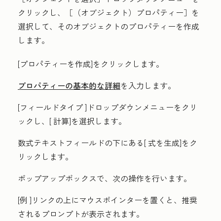
クリックし、
［（オブジェクト）プロパティー］を
選択して、そのオブジェクトのプロパティーを作成
します。
[
プロパティーを作成
]をクリックします。
プロパティーの基本的な詳細
を入力します。
[フィールドタイプ
]ドロップダウンメニューをクリ
ックし、[
計算
]を選択します。
数式テキストフィールド
の下にある[
式を生成
]をク
リックします。
ポップアップボックスで、次の操作を行います。
[例
]リンクの上にマウスポインターを置くと、推奨
されるプロンプトが表示されます。