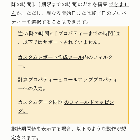
降の時間
]、[
期限までの時間
]のどれを編集
できませ
ん
か。ただし、異なる開始日または終了日のプロパ
ティーを選択することはできます。
注:
以降の
時間と
[
プロパティーまでの時間
]は
、以下ではサポートされていません。
カスタムレポート作成ツール
内のフィルタ
ー。
計算プロパティーとロールアッププロパティ
ーへの入力。
カスタムデータ同期
のフィールドマッピン
グ。
継続期間値を表示する場合、以下のような動作が想
定されます。