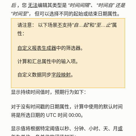
后
，您
无法
编辑其类型是
“时间间隔”、
“时间自
” 还是
“时间至
”，
但可以选择不同的起始或结束日期属性。
请注意：
以下场景
不
支持
“自…起
”和
“至…止
”属
性：
自定义报表生成器
中的筛选器。
计算和汇总属性中的输入项。
自定义数据同步
字段映射
。
显示持续时间值时，预期行为如下：
对于没有时间戳的日期属性，计算中使用的默认时间
将是所选日期的 UTC 时间 00:00。
显示值将根据特定阈值以秒、分钟、小时、天、月
或