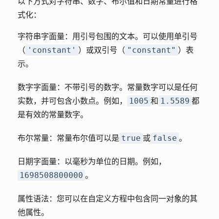
以下方式对字符串、数字、布尔值和日期常量进行格
式化：
字符串字面量
：用引号包围的文本。可以使用单引号
'constant'
"constant"
（
）或双引号（
）表
示。
数字字面量
：不带引号的数字。常量数字可以是任何
1005
1.5589
实数，并可包含小数点。例如，
和
都
是有效的常量数字。
true
false
布尔常量
：常量布尔值可以是
或
。
日期字面量
：以毫秒为单位的日期。例如，
1698508800000
。
属性语法
：您可以在自定义方程中包含同一对象的其
他属性。