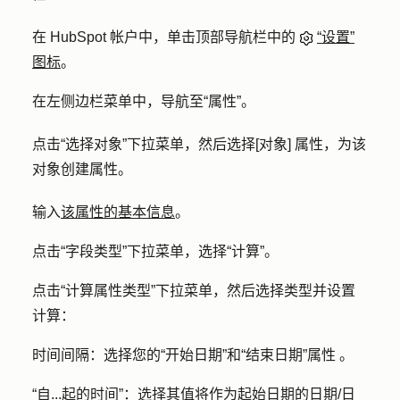
在 HubSpot 帐户中，单击顶部导航栏中的
“设置”
图标
。
在左侧边栏菜单中，导航至
“属性”
。
点击
“选择对象”下拉
菜单，然后选择
[对象] 属性，
为该
对象
创建
属性。
输入
该属性的基本信息
。
点击
“字段类型
”下拉菜单，选择
“计算”
。
点击
“计算属性类型
”下拉菜单，然后选择
类型
并设置
计算：
时间间隔
：选择您的
“开始日期
”和
“结束日期”属性
。
“自...起的时间
”：选择其值将作为起始日期的
日期/日