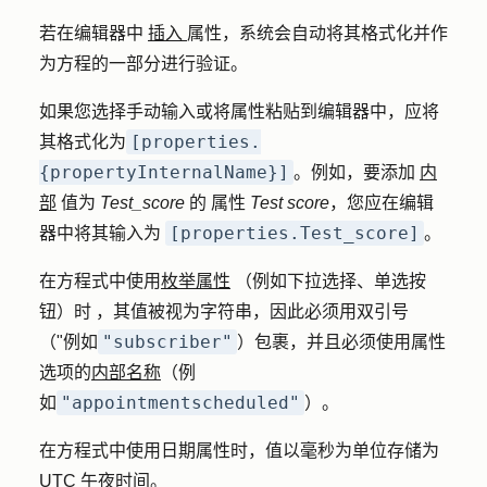
若
在编辑器中
插入
属性
，系统会自动将其格式化并作
为方程的一部分进行验证。
如果您选择手动输入或将属性粘贴到编辑器中，应将
[properties.
其格式化为
{propertyInternalName}]
。例如，要添加
内
部
值为
Test_score
的
属性
Test score
，您应在编辑
[properties.Test_score]
器中将其输入为
。
在方程式中
使用
枚举属性
（例如下拉选择、单选按
钮）
时
，其值被视为字符串，因此必须用双引号
"subscriber"
（"例如
）包裹，并且必须使用
属性
选项的
内部名称
（例
"appointmentscheduled"
如
）。
在方程式中使用日期属性时，值以毫秒为单位存储为
UTC 午夜时间。