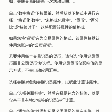
如，关联交易的最新下次活动日期）。
单击
“数字格式
”下拉菜单，然后从以下格式中进行选
择：
“格式化
数字
”、
“未格式化数字
”、
“货币”
、
“百分
比
”或
“持续时间”
。这将配置该属性的值格式。
如果您将
“货币”
选为交易属性的格式，该属性将默认
使用您账户的
“公司货币
”。
若要使用每个交易记录的货币，请勾选
“使用记录货
币而非公司货币”
复选框。使用记录货币仅影响值的显
示方式，不会自动应用汇率。
选择
关联对象
和
关联记录属性
，以据此计算该属性。
单击
“选择关联标签
”，然后选择要包含的
标签
，以便
仅基于具有特定标签的记录进行计算。
单击
“添加条件”
以添加记录必须满足的可选条件，以