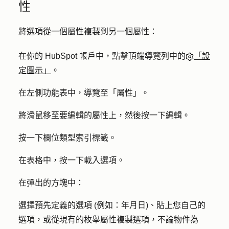
性
將選項從一個屬性複製到另一個屬性：
在你的 HubSpot 帳戶中，點擊頂端導覽列中的
「設
定圖示」
。
在左側功能表中，導覽至「
屬性
」。
將滑鼠移至要編輯的屬性上，然後按一下
編輯
。
按一下
欄位類型
索引標籤。
在表格中，按一下
載入選項。
在彈出的方塊中：
選擇預先定義的選項 (例如：年月日)、貼上您自己的
選項，或從現有的枚舉屬性複製選項，不論物件為