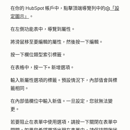
在你的 HubSpot 帳戶中，點擊頂端導覽列中的
「設
定圖示」
。
在左側功能表中，導覽到
屬性
。
將滑鼠移至要編輯的屬性，然後按一下
編輯
。
按一下
欄位類型
索引標籤。
在表格中，按一下
+ 新增選項
。
輸入新屬性選項的
標籤
。預設情況下，內部值會與標
籤相同。
在
內部值
欄位中輸入新值。一旦設定，您就無法變
更。
若要阻止在表單中使用選項，請按一下關閉
在表單中