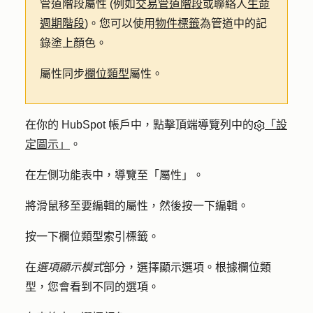
管道階段屬性 (例如
交易管道階段
或聯絡人
生命
週期階段
)。您可以使用
物件標籤
為管道中的記
錄塗上顏色。
屬性同步
欄位類型
屬性。
在你的 HubSpot 帳戶中，點擊頂端導覽列中的
「設
定圖示」
。
在左側功能表中，導覽至「
屬性
」。
將滑鼠移至要編輯的屬性，然後按一下
編輯
。
按一下
欄位類型
索引標籤。
在
選項顯示模式
部分，選擇
顯示選項
。根據欄位類
型，您會看到不同的選項。