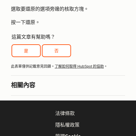
選取要還原的選項旁邊的
核取方塊
。
按一下
還原
。
這篇文章有幫助嗎？
是
否
此表單僅供記載意見回饋。
了解如何取得 HubSpot 的協助
。
相關內容
法律條款
隱私權政策