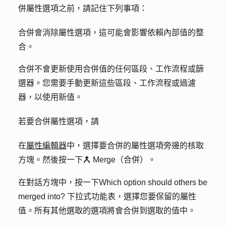
併屬性選項之前，請記住下列事項：
合併會消除屬性選項，這可能會影響依賴內部值的整
合。
合併不會更新使用合併值的任何區段、工作流程或篩
選器。您需要手動更新這些區段、工作流程或過濾
器，以使用新值。
若要合併屬性選項，請
在
屬性編輯器
中，選擇要合併的屬性選項旁邊的
核取
方塊
。然後按一下
Merge（合併）
。
merge
在對話方塊中，按一下
Which option should others be
merged into?
下拉式功能表，選擇您要保留的
屬性
值
。所有其他選取的選項將會合併到選取的值中。