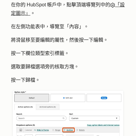
在你的 HubSpot 帳戶中，點擊頂端導覽列中的
「設
定圖示」
。
在左側功能表中，導覽至「內
容
」。
將滑鼠移至要編輯的屬性，然後按一下
編輯
。
按一下
欄位類型
索引標籤。
選取要歸檔選項旁的
核取方塊
。
按一下
歸檔
。