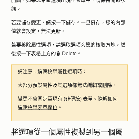
開關。如果您希望選項出現在表單中，請保持開啟狀
態。
若要儲存變更，請按一下
儲存
。一旦儲存，您的內部
值就會設定，無法更新。
若要移除屬性選項，請選取選項旁邊的
核取方塊
，然
後按一下表格上方的
Delete
。
delete
請注意
：編輯枚舉屬性選項時：
大部分預設屬性及其選項都無法編輯或刪除。
變更不會同步至現有 (非傳統) 表單。瞭解如何
編輯枚舉表單欄位
。
將選項從一個屬性複製到另一個屬