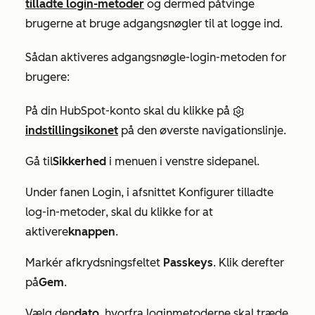
tilladte login-metoder
og dermed påtvinge
brugerne at bruge adgangsnøgler til at logge ind.
Sådan aktiveres adgangsnøgle-login-metoden for
brugere:
På din HubSpot-konto skal du klikke på
indstillingsikonet
på den øverste navigationslinje.
Gå til
Sikkerhed
i menuen i venstre sidepanel.
Under fanen
Login
, i afsnittet
Konfigurer tilladte
log-in-metoder
, skal du klikke for at
aktivere
knappen
.
Markér afkrydsningsfeltet
Passkeys
. Klik derefter
på
Gem
.
Vælg den
dato
, hvorfra loginmetoderne skal træde