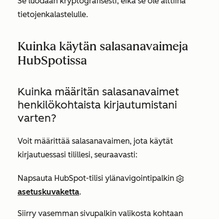
Se luodaan kryptografisesti, eikä se ole alttiina
tietojenkalastelulle.
Kuinka käytän salasanavaimeja
HubSpotissa
Kuinka määritän salasanavaimet
henkilökohtaista kirjautumistani
varten?
Voit määrittää salasanavaimen, jota käytät
kirjautuessasi tilillesi, seuraavasti:
Napsauta HubSpot-tilisi ylänavigointipalkin
asetuskuvaketta
.
Siirry vasemman sivupalkin valikosta kohtaan