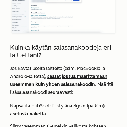
Kuinka käytän salasanakoodeja eri
laitteillani?
Jos käytät useita laitteita (esim. MacBookia ja
Android-laitetta),
saatat joutua määrittämään
useamman kuin yhden salasanakoodin
. Määritä
lisäsalasanakoodi seuraavasti:
Napsauta HubSpot-tilisi ylänavigointipalkin
asetuskuvaketta
.
Siirry vasemman sivupalkin valikosta kohtaan