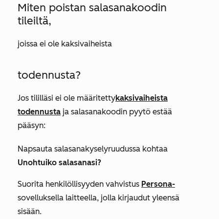
Miten poistan salasanakoodin
tileiltä,
joissa ei ole kaksivaiheista
todennusta?
Jos tililläsi ei ole määritetty
kaksivaiheista
todennusta
ja salasanakoodin pyytö estää
pääsyn:
Napsauta salasanakyselyruudussa kohtaa
Unohtuiko salasanasi?
Suorita henkilöllisyyden vahvistus
Persona-
sovelluksella laitteella, jolla kirjaudut yleensä
sisään.