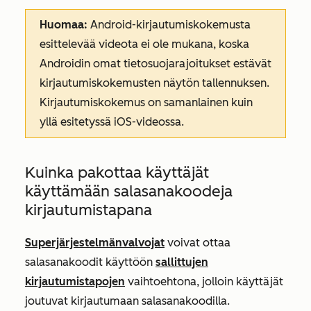
Huomaa:
Android-kirjautumiskokemusta
esittelevää videota ei ole mukana, koska
Androidin omat tietosuojarajoitukset estävät
kirjautumiskokemusten näytön tallennuksen.
Kirjautumiskokemus on samanlainen kuin
yllä esitetyssä iOS-videossa.
Kuinka pakottaa käyttäjät
käyttämään salasanakoodeja
kirjautumistapana
Superjärjestelmänvalvojat
voivat ottaa
salasanakoodit käyttöön
sallittujen
kirjautumistapojen
vaihtoehtona, jolloin käyttäjät
joutuvat kirjautumaan salasanakoodilla.