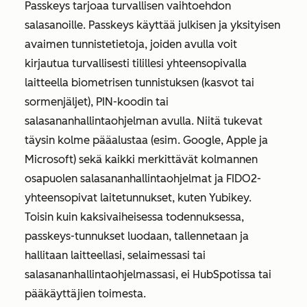
Passkeys tarjoaa turvallisen vaihtoehdon
salasanoille. Passkeys käyttää julkisen ja yksityisen
avaimen tunnistetietoja, joiden avulla voit
kirjautua turvallisesti tilillesi yhteensopivalla
laitteella biometrisen tunnistuksen (kasvot tai
sormenjäljet), PIN-koodin tai
salasananhallintaohjelman avulla. Niitä tukevat
täysin kolme pääalustaa (esim. Google, Apple ja
Microsoft) sekä kaikki merkittävät kolmannen
osapuolen salasananhallintaohjelmat ja FIDO2-
yhteensopivat laitetunnukset, kuten Yubikey.
Toisin kuin kaksivaiheisessa todennuksessa,
passkeys-tunnukset luodaan, tallennetaan ja
hallitaan laitteellasi, selaimessasi tai
salasananhallintaohjelmassasi, ei HubSpotissa tai
pääkäyttäjien toimesta.