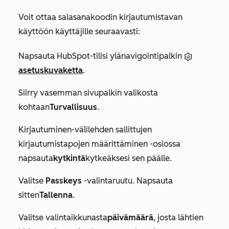
Voit ottaa salasanakoodin kirjautumistavan
käyttöön käyttäjille seuraavasti:
Napsauta HubSpot-tilisi ylänavigointipalkin
asetuskuvaketta
.
Siirry vasemman sivupalkin valikosta
kohtaan
Turvallisuus
.
Kirjautuminen-välilehden
sallittujen
kirjautumistapojen määrittäminen
-osiossa
napsauta
kytkintä
kytkeäksesi sen päälle.
Valitse
Passkeys
-valintaruutu. Napsauta
sitten
Tallenna
.
Valitse valintaikkunasta
päivämäärä
, josta lähtien