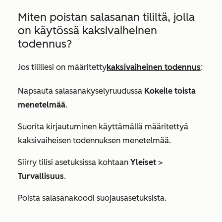
Miten poistan salasanan tililtä, jolla
on käytössä kaksivaiheinen
todennus?
Jos tilillesi on määritetty
kaksivaiheinen todennus
:
Napsauta salasanakyselyruudussa
Kokeile toista
menetelmää
.
Suorita kirjautuminen käyttämällä määritettyä
kaksivaiheisen todennuksen menetelmää.
Siirry tilisi asetuksissa kohtaan
Yleiset
>
Turvallisuus
.
Poista salasanakoodi suojausasetuksista.