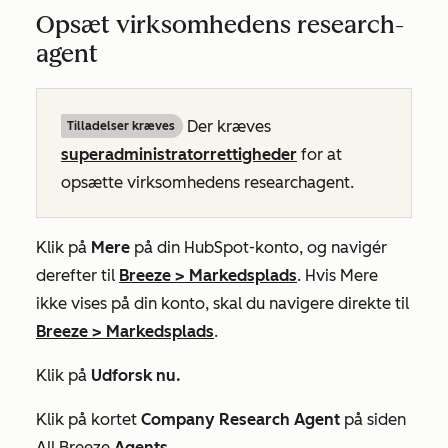
Opsæt virksomhedens research-
agent
Der kræves
Tilladelser kræves
superadministratorrettigheder
for at
opsætte virksomhedens researchagent.
Klik på
Mere
på din HubSpot-konto, og navigér
derefter til
Breeze
>
Markedsplads
. Hvis
Mere
ikke vises på din konto, skal du navigere direkte til
Breeze
>
Markedsplads
.
Klik på
Udforsk nu.
Klik på kortet
Company Research Agent
på siden
All Breeze
Agents
.