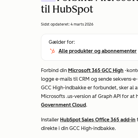
til HubSpot
Sidst opdateret:
4 marts 2026
Gælder for:
Alle produkter og abonnementer
Forbind din
Microsoft 365 GCC High
-konto
logge e-mails til CRM og sende sekvens-e-m
GCC High-indbakke er forbundet, sker al a
Microsofts .us-version af Graph API for at
Government Cloud
.
Installer
HubSpot Sales Office 365 add-in
f
direkte i din GCC High-indbakke.