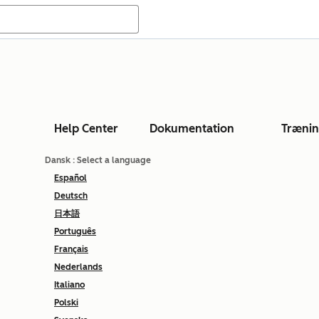
Help Center
Dokumentation
Træni
Dansk
: Select a language
Español
Deutsch
日本語
Português
Français
Nederlands
Italiano
Polski