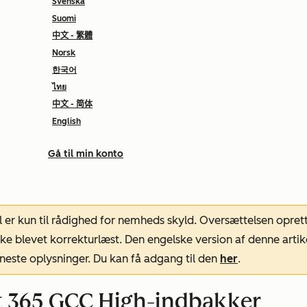
Svenska
Suomi
中文 - 繁體
Norsk
한국어
ไทย
中文 - 简体
English
Gå til min konto
l er kun til rådighed for nemheds skyld. Oversættelsen opret
ke blevet korrekturlæst. Den engelske version af denne artik
neste oplysninger. Du kan få adgang til den
her
.
t 365 GCC High-indbakker